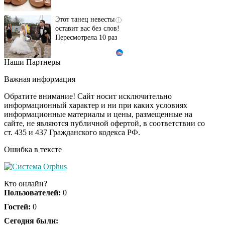
Этот танец невесты
i
оставит вас без слов!
Пересмотрела 10 раз
Наши Партнеры
Ролик длится пару
i
секунд, но вы будете в
Важная информация
шоке от увиденного
Обратите внимание! Сайт носит исключительно
информационный характер и ни при каких условиях
информационные материалы и цены, размещенные на
Ролик из Омска: вы
i
сайте, не являются публичной офертой, в соответствии со
будете смеяться долго
ст. 435 и 437 Гражданского кодекса РФ.
Ошибка в тексте
Ржу не переставая, это
i
видео пересмотришь
Кто онлайн?
не раз
Пользователей:
0
Гостей:
0
Скрытая камера на
Сегодня были:
i