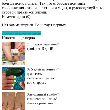
больше всего пользы. Так что отбросьте все иные
соображения - этики, эстетики и моды, и руководствуйтесь
суровой практикой жизни.
Комментарии (
0
)
Даже самый
i
запущенный грибок
Нет комментариев. Ваш будет первым!
исчезнет с корнем,
если перед сном…
Добавить комментарий
Новости партнеров
Этот трюк уничтожает
i
грибок за 5 дней!
За 5 дней исчезнет
i
даже самый
застарелый грибок:
вот хитрость
Запущенный грибок
i
ссохнется за 1 ночь!
Делюсь рецептом...