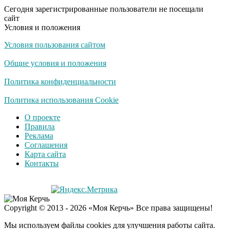
пляже Крыма: Что
Сегодня зарегистрированные пользователи не посещали
люди вытворяют, когда
сайт
их не видят...
Условия и положения
Условия пользования сайтом
Ролик длится
i
несколько секунд, а
Общие условия и положения
смеяться вы будете
долго
Политика конфиденциальности
Королева вагона
Политика использования Cookie
i
отожгла! Видео не
О проекте
оставит равнодушным
Правила
Реклама
Соглашения
Деньги придут
i
Карта сайта
раньше пенсии: кто в
Контакты
2026 году получит
выплаты досрочно
Забывший о
i
Copyright © 2013 - 2026 «Моя Керчь» Все права защищены!
патриотизме
Плющенко отправляет
Мы используем файлы cookies для улучшения работы сайта.