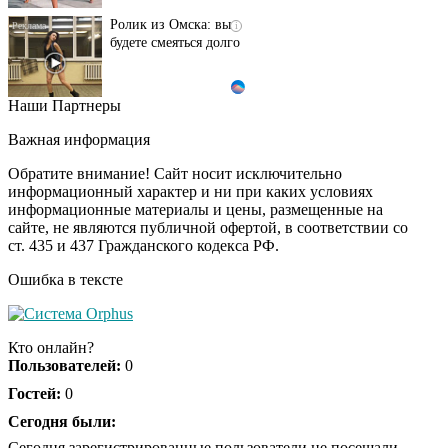
Ролик из Омска: вы
i
будете смеяться долго
Наши Партнеры
Ролик длится пару
i
секунд, но вы будете в
Важная информация
шоке от увиденного
Обратите внимание! Сайт носит исключительно
информационный характер и ни при каких условиях
информационные материалы и цены, размещенные на
Королева вагона
i
сайте, не являются публичной офертой, в соответствии со
отожгла! Видео не
ст. 435 и 437 Гражданского кодекса РФ.
оставит равнодушным
Ошибка в тексте
Кто онлайн?
Пользователей:
0
Гостей:
0
Сегодня были:
Сегодня зарегистрированные пользователи не посещали