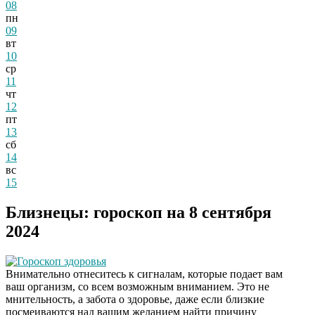
08
пн
09
вт
10
ср
11
чт
12
пт
13
сб
14
вс
15
Близнецы: гороскоп на 8 сентября
2024
Гороскоп здоровья
Внимательно отнеситесь к сигналам, которые подает вам
ваш организм, со всем возможным вниманием. Это не
мнительность, а забота о здоровье, даже если близкие
посмеиваются над вашим желанием найти причину