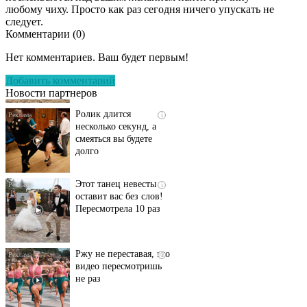
любому чиху. Просто как раз сегодня ничего упускать не
следует.
Комментарии (
0
)
Скрытая камера на
i
пляже Крыма: Что
Нет комментариев. Ваш будет первым!
люди вытворяют, когда
их не видят...
Добавить комментарий
Новости партнеров
Ролик длится
i
несколько секунд, а
смеяться вы будете
долго
Этот танец невесты
i
оставит вас без слов!
Пересмотрела 10 раз
Ржу не переставая, это
i
видео пересмотришь
не раз