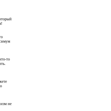
«Генерал 200» в
i
квадрате. Как
Драпатый переплюнул
Сырского
который
я!
"Потеряли стыд в
i
погоне за "Диором":
Поплавская вмазала
то
семейке Плющенко
ксимум
что-то
ыть.
жете
по
низм не