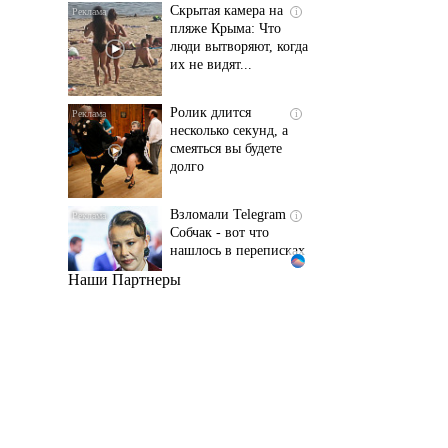
люди вытворяют, когда
их не видят...
Ролик длится
i
несколько секунд, а
смеяться вы будете
долго
Взломали Telegram
i
Собчак - вот что
нашлось в переписках
Наши Партнеры
Скрытые признаки
i
рака: на такое никто
не обращает
внимание, а зря!
Королева вагона
i
отожгла! Видео не
оставит равнодушным