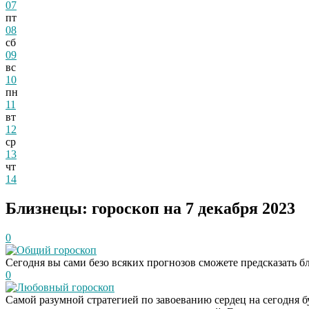
07
пт
08
сб
09
вс
10
пн
11
вт
12
ср
13
чт
14
Близнецы: гороскоп на 7 декабря 2023
0
Общий гороскоп
Сегодня вы сами безо всяких прогнозов сможете предсказать б
0
Любовный гороскоп
Самой разумной стратегией по завоеванию сердец на сегодня б