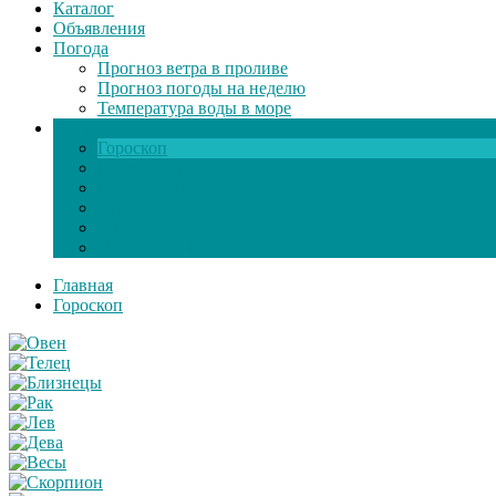
Каталог
Объявления
Погода
Прогноз ветра в проливе
Прогноз погоды на неделю
Температура воды в море
Инфо
Гороскоп
Поздравления
Игры онлайн
Общение
Автозапчасти
Экзамен по ПДД
Главная
Гороскоп