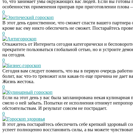
то, что занимает умы окружающих вас людей. Если вы готовы п
особенностях применения приправ при приготовлении плова —
0
Эротический гороскоп
В этот день единственное, что сможет спасти вашего партнера 
кроме вас ему никто обеспечить не сможет. Постарайтесь про
0
Антигороскоп
Откажитесь от Интернета сегодня категорически и бесповоротн
прекратите пользоваться глобальной сетью, но и устроите де
на сегодня.
0
Бизнес-гороскоп
Сегодня вам следует помнить, что вы в первую очередь работни
болит, вас что-то тревожит или какая-то еще причина не дает 
Жизнь жестока.
0
Кулинарный гороскоп
Если на этот день у вас была запланирована некая кулинарная п
смело о ней забыть. Попытки ее исполнения отнимут непропор
обстоятельствам. И результат совсем не пострадает.
0
Гороскоп здоровья
В этот день постарайтесь обеспечить себе крепкий здоровый со
успеет полноценно восстановить силы, а вы можете чувствоват