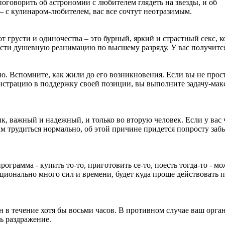
оговорить об астрономии с любителем глядеть на звезды, и об
 с кулинаром-любителем, вас все сочтут неотразимым.
от грусти и одиночества – это бурный, яркий и страстный секс, 
вести душевную реанимацию по высшему разряду. У вас получитс
о. Вспомните, как жили до его возникновения. Если вы не прос
монстрацию в поддержку своей позиции, вы выполните задачу-ма
к, важный и надежный, и только во вторую человек. Если у вас 
вам трудиться нормально, об этой причине придется попросту заб
рограмма - купить то-то, приготовить се-то, поесть тогда-то - мо
ционально много сил и времени, будет куда проще действовать 
н в течение хотя бы восьми часов. В противном случае ваш орга
ь раздражение.