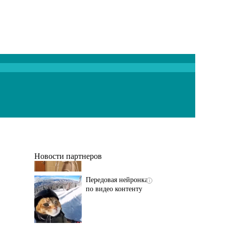
Лучшая нейросеть для
i
создания видео
Новости партнеров
Передовая нейронка
i
по видео контенту
Скрытая камера на
i
пляже Крыма: Что