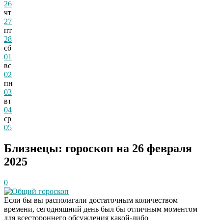
26
чт
27
пт
28
сб
01
вс
02
пн
03
вт
04
ср
05
Близнецы: гороскоп на 26 февраля
2025
0
Общий гороскоп
Если бы вы располагали достаточным количеством
времени, сегодняшний день был бы отличным моментом
для всестороннего обсуждения какой-либо