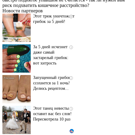
если перед сном…
риск подхватить кишечное расстройство?
Новости партнеров
Этот трюк уничтожает
i
грибок за 5 дней!
За 5 дней исчезнет
i
даже самый
застарелый грибок:
вот хитрость
Запущенный грибок
i
ссохнется за 1 ночь!
Делюсь рецептом...
Этот танец невесты
i
оставит вас без слов!
Пересмотрела 10 раз