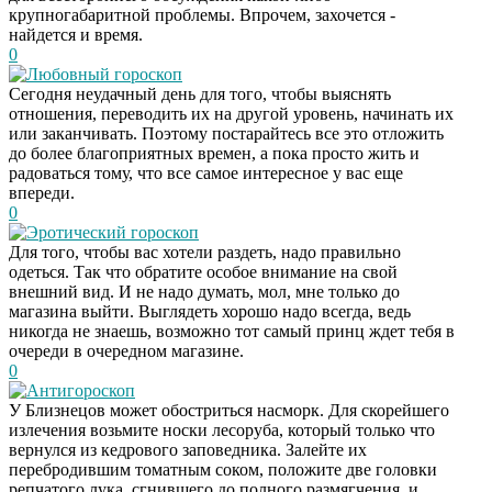
крупногабаритной проблемы. Впрочем, захочется -
найдется и время.
0
Любовный гороскоп
Сегодня неудачный день для того, чтобы выяснять
отношения, переводить их на другой уровень, начинать их
или заканчивать. Поэтому постарайтесь все это отложить
до более благоприятных времен, а пока просто жить и
радоваться тому, что все самое интересное у вас еще
впереди.
0
Эротический гороскоп
Для того, чтобы вас хотели раздеть, надо правильно
одеться. Так что обратите особое внимание на свой
внешний вид. И не надо думать, мол, мне только до
магазина выйти. Выглядеть хорошо надо всегда, ведь
никогда не знаешь, возможно тот самый принц ждет тебя в
очереди в очередном магазине.
0
Антигороскоп
У Близнецов может обостриться насморк. Для скорейшего
излечения возьмите носки лесоруба, который только что
вернулся из кедрового заповедника. Залейте их
перебродившим томатным соком, положите две головки
репчатого лука, сгнившего до полного размягчения, и