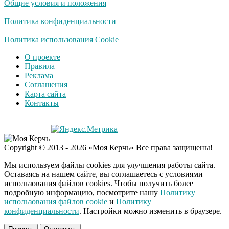
Общие условия и положения
смеяться вы будете
долго
Политика конфиденциальности
Королева вагона
Политика использования Cookie
i
отожгла! Видео не
О проекте
оставит равнодушным
Правила
Реклама
Соглашения
США — Южной
i
Карта сайта
Корее: «Верни мне
Контакты
всё, что я подарил —
Patriot и THAAD»
Забывший о
i
Copyright © 2013 - 2026 «Моя Керчь» Все права защищены!
патриотизме
Плющенко отправляет
Мы используем файлы cookies для улучшения работы сайта.
сына выступать за
Оставаясь на нашем сайте, вы соглашаетесь с условиями
Азербайджан
использования файлов cookies. Чтобы получить более
подробную информацию, посмотрите нашу
Политику
использования файлов cookie
и
Политику
конфиденциальности
. Настройки можно изменить в браузере.