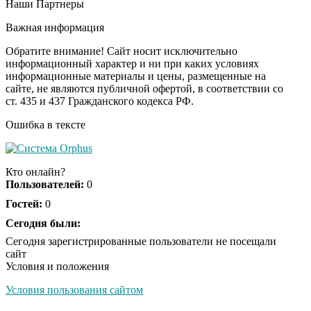
Наши Партнеры
Ролик длится пару
i
секунд, но вы будете в
Важная информация
шоке от увиденного
Обратите внимание! Сайт носит исключительно
информационный характер и ни при каких условиях
информационные материалы и цены, размещенные на
Ролик из Омска: вы
i
сайте, не являются публичной офертой, в соответствии со
будете смеяться долго
ст. 435 и 437 Гражданского кодекса РФ.
Ошибка в тексте
Ржу не переставая, это
i
видео пересмотришь
Кто онлайн?
не раз
Пользователей:
0
Гостей:
0
Скрытая камера на
Сегодня были:
i
пляже Крыма: Что
Сегодня зарегистрированные пользователи не посещали
люди вытворяют, когда
сайт
их не видят...
Условия и положения
Условия пользования сайтом
Ролик длится
i
несколько секунд, а