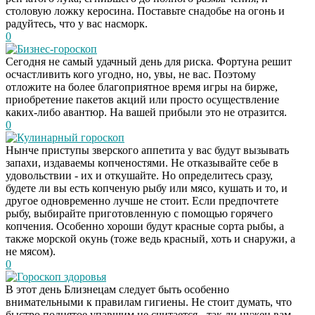
столовую ложку керосина. Поставьте снадобье на огонь и
радуйтесь, что у вас насморк.
0
Бизнес-гороскоп
Сегодня не самый удачный день для риска. Фортуна решит
осчастливить кого угодно, но, увы, не вас. Поэтому
отложите на более благоприятное время игры на бирже,
приобретение пакетов акций или просто осуществление
каких-либо авантюр. На вашей прибыли это не отразится.
0
Кулинарный гороскоп
Нынче приступы зверского аппетита у вас будут вызывать
запахи, издаваемы копченостями. Не отказывайте себе в
удовольствии - их и откушайте. Но определитесь сразу,
будете ли вы есть копченую рыбу или мясо, кушать и то, и
другое одновременно лучше не стоит. Если предпочтете
рыбу, выбирайте приготовленную с помощью горячего
копчения. Особенно хороши будут красные сорта рыбы, а
также морской окунь (тоже ведь красный, хоть и снаружи, а
не мясом).
0
Гороскоп здоровья
Даже самый
i
В этот день Близнецам следует быть особенно
запущенный грибок
внимательными к правилам гигиены. Не стоит думать, что
исчезнет с корнем,
быстро поднятое упавшим не считается - так ли нужен вам