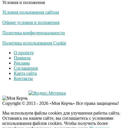
Условия и положения
Условия пользования сайтом
США — Южной
i
Корее: «Верни мне
Общие условия и положения
всё, что я подарил —
Patriot и THAAD»
Политика конфиденциальности
Экс-бойфренд дочери
Политика использования Cookie
i
Борисовой душил ее
О проекте
из-за макарон
Правила
Реклама
Соглашения
Карта сайта
Контакты
Copyright © 2013 - 2026 «Моя Керчь» Все права защищены!
Мы используем файлы cookies для улучшения работы сайта.
Оставаясь на нашем сайте, вы соглашаетесь с условиями
использования файлов cookies. Чтобы получить более