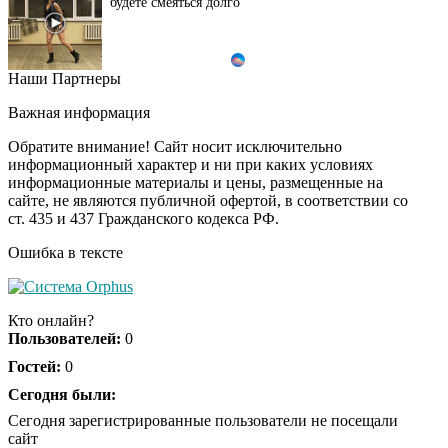
будете смеяться долго
Наши Партнеры
Ржу не переставая, это
i
видео пересмотришь
Важная информация
не раз
Обратите внимание! Сайт носит исключительно
информационный характер и ни при каких условиях
информационные материалы и цены, размещенные на
Скрытая камера на
i
сайте, не являются публичной офертой, в соответствии со
пляже Крыма: Что
ст. 435 и 437 Гражданского кодекса РФ.
люди вытворяют, когда
их не видят...
Ошибка в тексте
Ролик длится
i
несколько секунд, а
Кто онлайн?
смеяться вы будете
Пользователей:
0
долго
Гостей:
0
Королева вагона
Сегодня были:
i
отожгла! Видео не
Сегодня зарегистрированные пользователи не посещали
оставит равнодушным
сайт