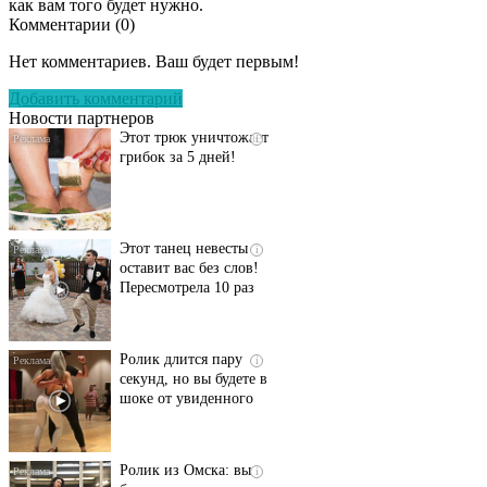
как вам того будет нужно.
Комментарии (
0
)
Даже самый
i
запущенный грибок
Нет комментариев. Ваш будет первым!
исчезнет с корнем,
если перед сном…
Добавить комментарий
Новости партнеров
Этот трюк уничтожает
i
грибок за 5 дней!
Этот танец невесты
i
оставит вас без слов!
Пересмотрела 10 раз
Ролик длится пару
i
секунд, но вы будете в
шоке от увиденного
Ролик из Омска: вы
i