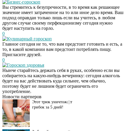
Бизнес-гороскоп
Вы стремитесь к безупречности, в то время как решающее
значение имеет затраченное на то или иное дело время. Ваш
подход оправдан только лишь если вы учитесь, в любом
другом случае своему перфекционизму сегодня нужно
будет наступить на горло.
0
Кулинарный гороскоп
Главное сегодня не то, что вам предстоит готовить и есть, а
то, в какой компании вам предстоит потреблять пищу.
Пригласите друзей.
0
Гороскоп здоровья
Нынче старайтесь держать себя в руках, особенно если вы
Даже самый
i
собираетесь на какую-нибудь вечеринку: сегодня алкоголь
запущенный грибок
будет на вас действовать куда сильнее, чем обычно,
исчезнет с корнем,
поэтому будет не лишним будет ограничить его
если перед сном…
употребление.
Новости партнеров
Этот трюк уничтожает
i
грибок за 5 дней!