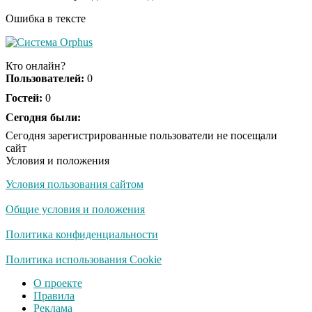
Ошибка в тексте
Ролик из Омска: вы
i
будете смеяться долго
Кто онлайн?
Пользователей:
0
Гостей:
0
Ржу не переставая, это
Сегодня были:
i
видео пересмотришь
Сегодня зарегистрированные пользователи не посещали
не раз
сайт
Условия и положения
Условия пользования сайтом
Скрытая камера на
i
пляже Крыма: Что
Общие условия и положения
люди вытворяют, когда
их не видят...
Политика конфиденциальности
Ролик длится
Политика использования Cookie
i
несколько секунд, а
О проекте
смеяться вы будете
Правила
долго
Реклама