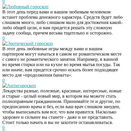
0
Любовный гороскоп
В этот день перед вами и вашим любимым человеком
встанет проблема денежного характера. Средств будет либо
слишком много, либо слишком мало для достижения какой-
либо общей цели, и вам придется решать эту сложную
задачу сообща, причем весьма тщательно и осторожно.
0
Эротический гороскоп
В этот день любовные игры между вами и вашим
партнером могут начаться в самом не романтическом месте
с самого не романтического занятия. Например, в ванной
во время стирки или на кухне во время мытья посуды. Так
или иначе, вам придется срочно искать более подходящее
место для «продолжения банкета».
0
Антигороскоп
Лекарства разные, полезные, красивые, интересные, новые
и старые - целый новый мир, в котором вы можете стать
полноправным гражданином. Принимайте те и другие, по
предписанию врача и без, если ваш врач слишком зануден,
чтобы выписывать вам все, что вам нравится. Насколько
здоровее и сильнее вы станете - даже и не представить.
Стоит только начать и вы не захотите останавливаться.
0