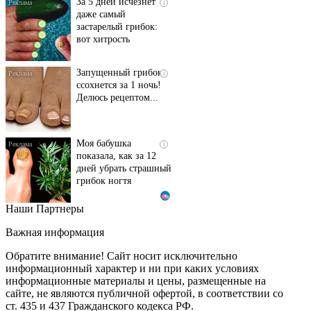
За 5 дней исчезнет
i
даже самый
застарелый грибок:
вот хитрость
Запущенный грибок
i
ссохнется за 1 ночь!
Делюсь рецептом...
Моя бабушка
i
показала, как за 12
дней убрать страшный
грибок ногтя
Наши Партнеры
Этот танец невесты
i
оставит вас без слов!
Важная информация
Пересмотрела 10 раз
Обратите внимание! Сайт носит исключительно
информационный характер и ни при каких условиях
информационные материалы и цены, размещенные на
Ролик длится пару
i
сайте, не являются публичной офертой, в соответствии со
секунд, но вы будете в
ст. 435 и 437 Гражданского кодекса РФ.
шоке от увиденного