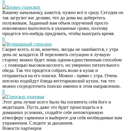
0
Бизнес-гороскоп
Вашему начальнику, кажется, нужно всё и сразу. Сегодня он
так загрузит вас делами, что до дома вы доберетесь
полуживым. Заданный вам объем поручений просто
невозможно выполнить в указанные сроки, поэтому
придется что-нибудь придумать, чтобы выиграть время.
0
Кулинарный гороскоп
Скорее всего, если, конечно, звезды не ошибаются, с утра
день не заладится. И переломить ситуацию в лучшую
сторону можно будет лишь одним-единственным способом
- с помощью высококлассного, но умеренно питательного
обеда. Так что придется собрать волю в кулак и
отправиться на его поиски. Можно - прямо с утра. Очень
неплохо подойдут блюда вегетарианской кухни, так что
можно сосредоточить поиски именно в этом направлении.
0
Гороскоп здоровья
Этот день лучше всего было бы посвятить себя йоге и
Скрытая камера на
i
медитации. Пусть даже это будет происходить и в
пляже Крыма: Что
домашних условиях, создайте себе неповторимую
люди вытворяют, когда
атмосферу гармонии и выберите для себя необходимые вам
их не видят...
упражнения. Следите за дыханием.
Новости партнеров