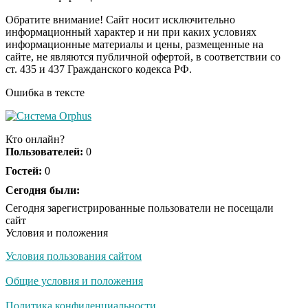
шоке от увиденного
Обратите внимание! Сайт носит исключительно
информационный характер и ни при каких условиях
информационные материалы и цены, размещенные на
Ролик из Омска: вы
i
сайте, не являются публичной офертой, в соответствии со
будете смеяться долго
ст. 435 и 437 Гражданского кодекса РФ.
Ошибка в тексте
Королева вагона
i
отожгла! Видео не
Кто онлайн?
оставит равнодушным
Пользователей:
0
Гостей:
0
Сегодня были:
Сегодня зарегистрированные пользователи не посещали
сайт
Условия и положения
Условия пользования сайтом
Общие условия и положения
Политика конфиденциальности