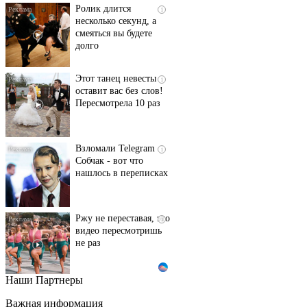
Ролик длится
i
несколько секунд, а
смеяться вы будете
долго
Этот танец невесты
i
оставит вас без слов!
Пересмотрела 10 раз
Взломали Telegram
i
Собчак - вот что
нашлось в переписках
Ржу не переставая, это
i
видео пересмотришь
не раз
Наши Партнеры
Ролик длится пару
i
секунд, но вы будете в
Важная информация