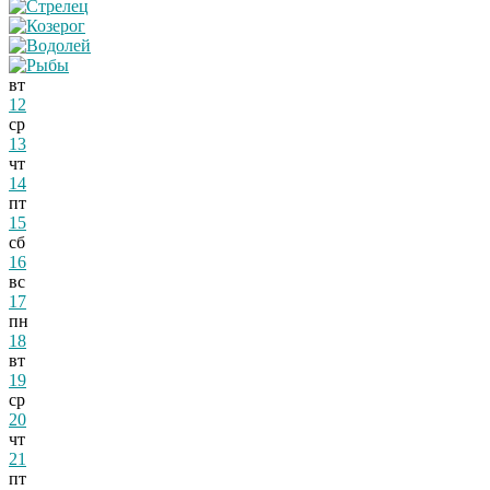
вт
12
ср
13
чт
14
пт
15
сб
16
вс
17
пн
18
вт
19
ср
20
чт
21
пт