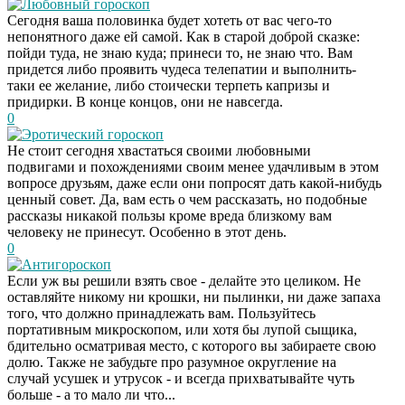
Любовный гороскоп
Сегодня ваша половинка будет хотеть от вас чего-то
непонятного даже ей самой. Как в старой доброй сказке:
пойди туда, не знаю куда; принеси то, не знаю что. Вам
придется либо проявить чудеса телепатии и выполнить-
таки ее желание, либо стоически терпеть капризы и
придирки. В конце концов, они не навсегда.
0
Эротический гороскоп
Не стоит сегодня хвастаться своими любовными
подвигами и похождениями своим менее удачливым в этом
вопросе друзьям, даже если они попросят дать какой-нибудь
ценный совет. Да, вам есть о чем рассказать, но подобные
рассказы никакой пользы кроме вреда близкому вам
человеку не принесут. Особенно в этот день.
0
Антигороскоп
Если уж вы решили взять свое - делайте это целиком. Не
оставляйте никому ни крошки, ни пылинки, ни даже запаха
того, что должно принадлежать вам. Пользуйтесь
портативным микроскопом, или хотя бы лупой сыщика,
бдительно осматривая место, с которого вы забираете свою
долю. Также не забудьте про разумное округление на
случай усушек и утрусок - и всегда прихватывайте чуть
больше - а то мало ли что...