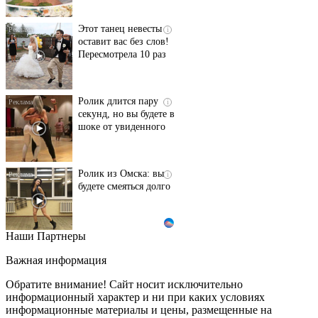
Этот танец невесты
i
оставит вас без слов!
Пересмотрела 10 раз
Ролик длится пару
i
секунд, но вы будете в
шоке от увиденного
Ролик из Омска: вы
i
будете смеяться долго
Наши Партнеры
Ржу не переставая, это
i
видео пересмотришь
Важная информация
не раз
Обратите внимание! Сайт носит исключительно
информационный характер и ни при каких условиях
информационные материалы и цены, размещенные на
Скрытая камера на
i