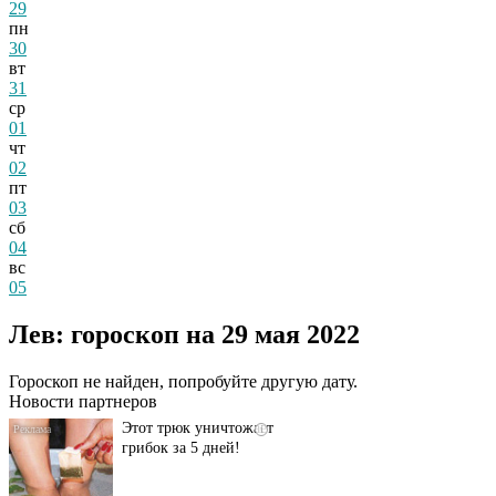
29
пн
30
вт
31
ср
01
чт
02
пт
03
сб
04
вс
05
Даже самый
i
запущенный грибок
Лев: гороскоп на 29 мая 2022
исчезнет с корнем,
если перед сном…
Гороскоп не найден, попробуйте другую дату.
Новости партнеров
Этот трюк уничтожает
i
грибок за 5 дней!