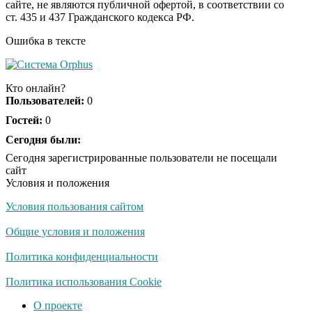
сайте, не являются публичной офертой, в соответствии со
пляже Крыма: Что
ст. 435 и 437 Гражданского кодекса РФ.
люди вытворяют, когда
их не видят...
Ошибка в тексте
Ролик длится
i
несколько секунд, а
Кто онлайн?
смеяться вы будете
Пользователей:
0
долго
Гостей:
0
Королева вагона
Сегодня были:
i
отожгла! Видео не
Сегодня зарегистрированные пользователи не посещали
оставит равнодушным
сайт
Условия и положения
Условия пользования сайтом
Экс-бойфренд дочери
i
Борисовой душил ее
Общие условия и положения
из-за макарон
Политика конфиденциальности
Забывший о
Политика использования Cookie
i
патриотизме
О проекте
Плющенко отправляет