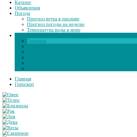
Каталог
Объявления
Погода
Прогноз ветра в проливе
Прогноз погоды на неделю
Температура воды в море
Инфо
Гороскоп
Поздравления
Игры онлайн
Общение
Автозапчасти
Экзамен по ПДД
Главная
Гороскоп