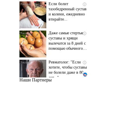
и колени, ежедневно
втирайте...
Даже самые стертые
i
суставы и хрящи
вылечатся за 8 дней с
помощью обычного…
Ревматолог: "Если
i
хотите, чтобы суставы
не болели даже в 80
лет..."
Наши Партнеры
Даже самый
i
запущенный грибок
исчезнет с корнем,
если перед сном…
Этот трюк уничтожает
i
грибок за 5 дней!