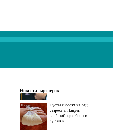
Если болят
i
тазобедренный сустав
и колени, немедленно
исключите...
Новости партнеров
Суставы болят не от
i
старости. Найден
злейший враг боли в
суставах
Если болит
i
тазобедренный сустав