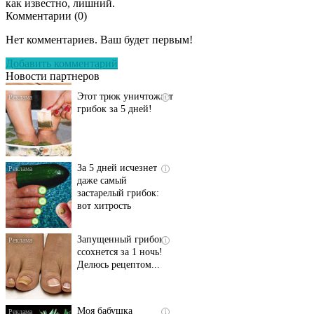
как известно, лишний.
Комментарии (
0
)
Даже самый
i
запущенный грибок
Нет комментариев. Ваш будет первым!
исчезнет с корнем,
если перед сном…
Добавить комментарий
Новости партнеров
Этот трюк уничтожает
i
грибок за 5 дней!
За 5 дней исчезнет
i
даже самый
застарелый грибок:
вот хитрость
Запущенный грибок
i
ссохнется за 1 ночь!
Делюсь рецептом...
Моя бабушка
i