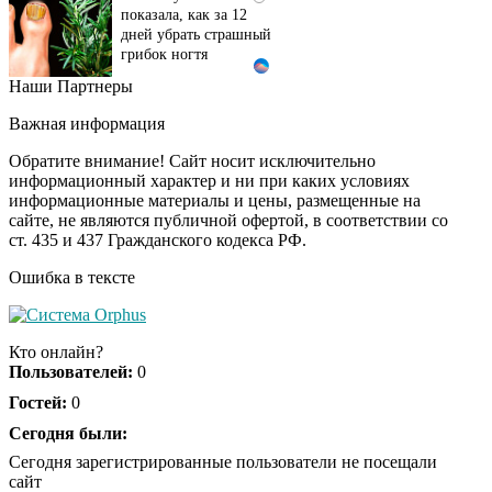
показала, как за 12
дней убрать страшный
грибок ногтя
Наши Партнеры
Этот танец невесты
i
оставит вас без слов!
Важная информация
Пересмотрела 10 раз
Обратите внимание! Сайт носит исключительно
информационный характер и ни при каких условиях
информационные материалы и цены, размещенные на
Ролик длится пару
i
сайте, не являются публичной офертой, в соответствии со
секунд, но вы будете в
ст. 435 и 437 Гражданского кодекса РФ.
шоке от увиденного
Ошибка в тексте
Ролик из Омска: вы
i
будете смеяться долго
Кто онлайн?
Пользователей:
0
Гостей:
0
Ржу не переставая, это
Сегодня были:
i
видео пересмотришь
Сегодня зарегистрированные пользователи не посещали
не раз
сайт