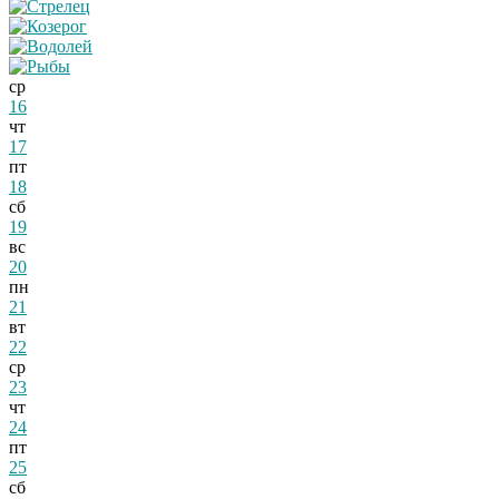
ср
16
чт
17
пт
18
сб
19
вс
20
пн
21
вт
22
ср
23
чт
24
пт
25
сб