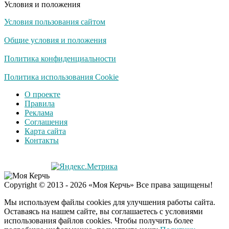
Условия и положения
Условия пользования сайтом
Скрытая камера на
i
пляже Крыма: Что
Общие условия и положения
люди вытворяют, когда
их не видят...
Политика конфиденциальности
Ролик длится
Политика использования Cookie
i
несколько секунд, а
О проекте
смеяться вы будете
Правила
долго
Реклама
Соглашения
Королева вагона
i
Карта сайта
отожгла! Видео не
Контакты
оставит равнодушным
Copyright © 2013 - 2026 «Моя Керчь» Все права защищены!
Мы используем файлы cookies для улучшения работы сайта.
Оставаясь на нашем сайте, вы соглашаетесь с условиями
использования файлов cookies. Чтобы получить более