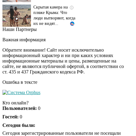
Скрытая камера на
i
пляже Крыма: Что
люди вытворяют, когда
их не видят...
Наши Партнеры
Ролик длится
i
несколько секунд, а
Важная информация
смеяться вы будете
долго
Обратите внимание! Сайт носит исключительно
информационный характер и ни при каких условиях
информационные материалы и цены, размещенные на
Королева вагона
i
сайте, не являются публичной офертой, в соответствии со
отожгла! Видео не
ст. 435 и 437 Гражданского кодекса РФ.
оставит равнодушным
Ошибка в тексте
Деньги придут
i
раньше пенсии: кто в
Кто онлайн?
2026 году получит
Пользователей:
0
выплаты досрочно
Гостей:
0
Экс-бойфренд дочери
Сегодня были:
i
Борисовой душил ее
Сегодня зарегистрированные пользователи не посещали
из-за макарон