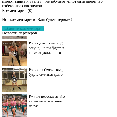
имеют ванна и туалет – не забудьте уплотнить двери, во
избежание сквозняков.
Комментарии (
0
)
Этот танец невесты
i
оставит вас без слов!
Нет комментариев. Ваш будет первым!
Пересмотрела 10 раз
Добавить комментарий
Новости партнеров
Ролик длится пару
i
секунд, но вы будете в
шоке от увиденного
Ролик из Омска: вы
i
будете смеяться долго
Ржу не переставая, это
i
видео пересмотришь
не раз