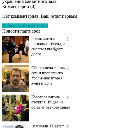
украшения банкетного зала.
Комментарии (
0
)
Скрытая камера на
i
пляже Крыма: Что
Нет комментариев. Ваш будет первым!
люди вытворяют, когда
их не видят...
Добавить комментарий
Новости партнеров
Ролик длится
i
несколько секунд, а
смеяться вы будете
долго
Обнаружена тайная
i
семья пропавшего
Усольцева: вторая
жена и дочь
Королева вагона
i
отожгла! Видео не
оставит равнодушным
Взломали Telegram
i