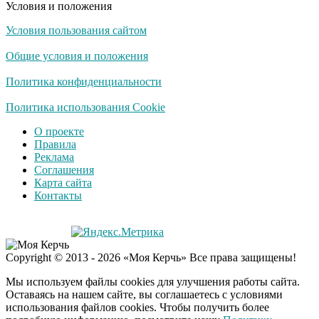
Условия и положения
Условия пользования сайтом
Ролик из Омска: вы
i
будете смеяться долго
Общие условия и положения
Политика конфиденциальности
Публичный удар
Политика использования Cookie
i
Зеленскому от Кличко:
О проекте
это настоящий вызов
Правила
Реклама
Соглашения
Карта сайта
Контакты
Copyright © 2013 - 2026 «Моя Керчь» Все права защищены!
Мы используем файлы cookies для улучшения работы сайта.
Оставаясь на нашем сайте, вы соглашаетесь с условиями
использования файлов cookies. Чтобы получить более