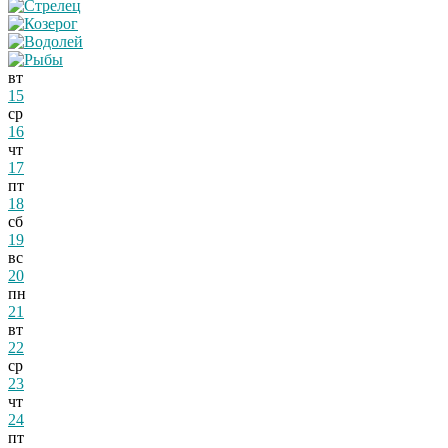
вт
15
ср
16
чт
17
пт
18
сб
19
вс
20
пн
21
вт
22
ср
23
чт
24
пт