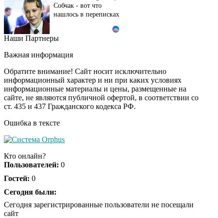
Собчак - вот что
нашлось в переписках
Наши Партнеры
Ролик длится пару
i
секунд, но вы будете в
Важная информация
шоке от увиденного
Обратите внимание! Сайт носит исключительно
информационный характер и ни при каких условиях
информационные материалы и цены, размещенные на
Этот танец невесты
i
сайте, не являются публичной офертой, в соответствии со
оставит вас без слов!
ст. 435 и 437 Гражданского кодекса РФ.
Пересмотрела 10 раз
Ошибка в тексте
Ржу не переставая, это
i
видео пересмотришь
Кто онлайн?
не раз
Пользователей:
0
Гостей:
0
Как пенсионеры 1945-
Сегодня были:
i
1965 годов могут
Сегодня зарегистрированные пользователи не посещали
получить доплаты за
сайт
советский стаж