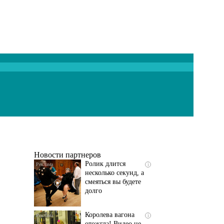
Скрытая камера на
i
пляже Крыма: Что
люди вытворяют, когда
их не видят...
Новости партнеров
Ролик длится
i
несколько секунд, а
смеяться вы будете
долго
Королева вагона
i
отожгла! Видео не