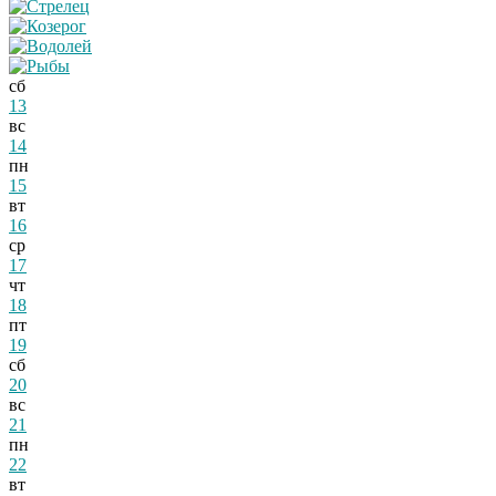
сб
13
вс
14
пн
15
вт
16
ср
17
чт
18
пт
19
сб
20
вс
21
пн
22
вт