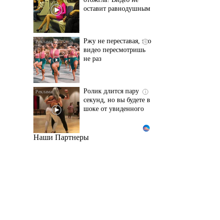
оставит равнодушным
Ржу не переставая, это
i
видео пересмотришь
не раз
Ролик длится пару
i
секунд, но вы будете в
шоке от увиденного
Наши Партнеры
Этот танец невесты
i
оставит вас без слов!
Пересмотрела 10 раз
Ролик из Омска: вы
i
будете смеяться долго