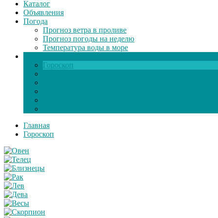
Каталог
Объявления
Погода
Прогноз ветра в проливе
Прогноз погоды на неделю
Температура воды в море
Инфо
Гороскоп
Поздравления
Игры онлайн
Общение
Автозапчасти
Экзамен по ПДД
Главная
Гороскоп