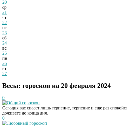
20
ср
21
чт
22
пт
23
сб
24
вс
25
пн
26
вт
27
Весы: гороскоп на 20 февраля 2024
0
Общий гороскоп
Сегодня вас спасет лишь терпение, терпение и еще раз спокойст
доживете до конца дня.
0
Любовный гороскоп