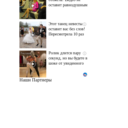
оставит равнодушным
Этот танец невесты
i
оставит вас без слов!
Пересмотрела 10 раз
Ролик длится пару
i
секунд, но вы будете в
шоке от увиденного
Наши Партнеры
Ржу не переставая, это
i
видео пересмотришь
не раз
Ролик из Омска: вы
i
будете смеяться долго