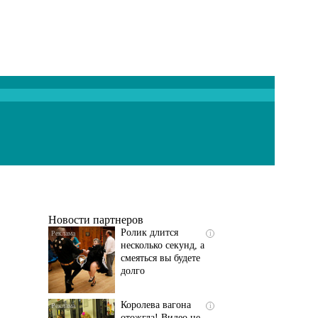
Скрытая камера на
i
пляже Крыма: Что
люди вытворяют, когда
их не видят...
Новости партнеров
Ролик длится
i
несколько секунд, а
смеяться вы будете
долго
Королева вагона
i
отожгла! Видео не