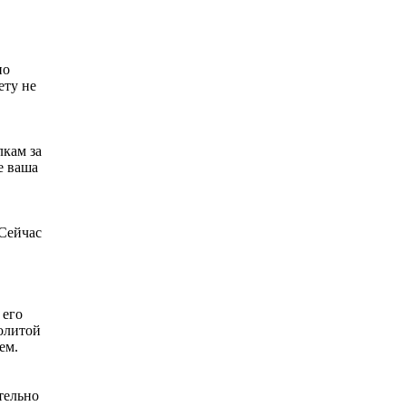
по
ету не
лкам за
е ваша
 Сейчас
 его
политой
ем.
тельно