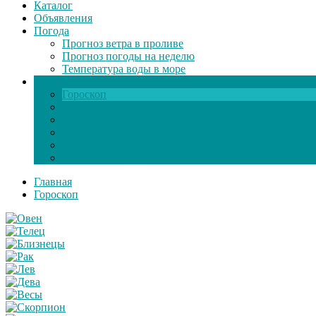
Каталог
Объявления
Погода
Прогноз ветра в проливе
Прогноз погоды на неделю
Температура воды в море
Инфо
Гороскоп
Поздравления
Игры онлайн
Общение
Автозапчасти
Экзамен по ПДД
Главная
Гороскоп