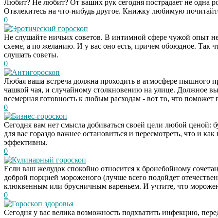
Любит? Не любит? От ваших рук сегодня пострадает не одна ро
Отвлекитесь на что-нибудь другое. Книжку любимую почитайте
0
Эротический гороскоп
Не слушайте ничьих советов. В интимной сфере чужой опыт не
схеме, а по желанию. И у вас оно есть, причем обоюдное. Так ч
слушать советы.
0
Антигороскоп
Любая ваша встреча должна проходить в атмосфере пышного пр
чашкой чая, и случайному столкновению на улице. Должное выр
всемерная готовность к любым расходам - вот то, что поможет
0
Бизнес-гороскоп
Сегодня вам нет смысла добиваться своей цели любой ценой: бу
для вас гораздо важнее остановиться и пересмотреть, что и ка
эффективны.
0
Кулинарный гороскоп
Если ваш желудок спокойно относится к бронебойному сочетан
доброй порцией мороженого (лучше всего подойдет отечествен
клюквенным или брусничным вареньем. И учтите, что мороженое
0
Гороскоп здоровья
Сегодня у вас велика возможность подхватить инфекцию, пер