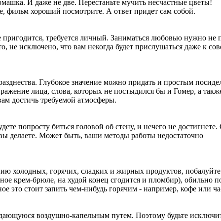
машка. И даже не две. Перестаньте мучить несчастные цветы!
, фильм хороший посмотрите. А ответ придет сам собой.
 пригодится, требуется личный. Заниматься любовью нужно не 
то, не исключено, что вам некогда будет прислушаться даже к сов
азднества. Глубокое значение можно придать и простым посиде
ажение лица, слова, которых не постыдился бы и Гомер, а такж
 вам достичь требуемой атмосферы.
дете попросту биться головой об стену, и нечего не достигнете.
к вы делаете. Может быть, ваши методы работы недостаточно
ию холодных, горячих, сладких и жирных продуктов, побалуйте
ное крем-брюле, на худой конец сгодится и пломбир), обильно 
 это стоит запить чем-нибудь горячим - например, кофе или ча
едающуюся воздушно-капельным путем. Поэтому будьте исключи