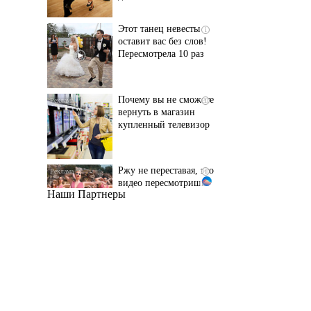
Пересмотрела 10 раз
Почему вы не сможете
i
вернуть в магазин
купленный телевизор
Ржу не переставая, это
i
видео пересмотришь
не раз
Наши Партнеры
Ролик длится пару
i
секунд, но вы будете в
шоке от увиденного
Ролик из Омска: вы
i
будете смеяться долго