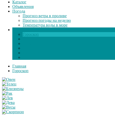
Каталог
Объявления
Погода
Прогноз ветра в проливе
Прогноз погоды на неделю
Температура воды в море
Инфо
Гороскоп
Поздравления
Игры онлайн
Общение
Автозапчасти
Экзамен по ПДД
Главная
Гороскоп