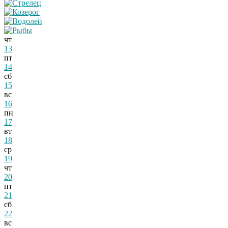
чт
13
пт
14
сб
15
вс
16
пн
17
вт
18
ср
19
чт
20
пт
21
сб
22
вс