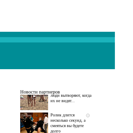
Скрытая камера на
i
пляже Крыма: Что
люди вытворяют, когда
их не видят...
Новости партнеров
Ролик длится
i
несколько секунд, а
смеяться вы будете
долго
Этот танец невесты
i
оставит вас без слов!