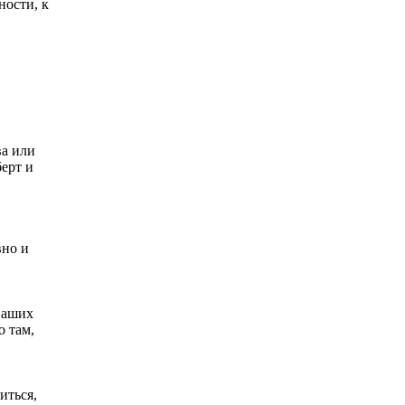
ности, к
ва или
ерт и
вно и
 ваших
о там,
иться,