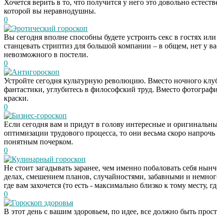
Хочется верить в то, что получится у него это довольно естес
которой вы неравнодушны.
0
Эротический гороскоп
Вы сегодня вполне способны будете устроить секс в гостях или
станцевать стриптиз для большой компании – в общем, нет у вас
невозможного в постели.
0
Антигороскоп
Устройте сегодня культурную революцию. Вместо ночного клуб
фантастики, углубитесь в философский труд. Вместо фотограф
краски.
0
Бизнес-гороскоп
Если сегодня вам и придут в голову интересные и оригинальны
оптимизации трудового процесса, то они весьма скоро напрочь 
понятным почерком.
0
Кулинарный гороскоп
Не стоит загадывать заранее, чем именно побаловать себя нын
делах, смешением планов, случайностями, забавными и немно
где вам захочется (то есть - максимально близко к тому месту, г
0
Гороскоп здоровья
В этот день с вашим здоровьем, по идее, все должно быть прос