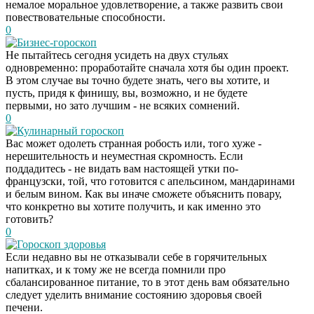
немалое моральное удовлетворение, а также развить свои
повествовательные способности.
0
Бизнес-гороскоп
Не пытайтесь сегодня усидеть на двух стульях
одновременно: проработайте сначала хотя бы один проект.
В этом случае вы точно будете знать, чего вы хотите, и
пусть, придя к финишу, вы, возможно, и не будете
первыми, но зато лучшим - не всяких сомнений.
0
Кулинарный гороскоп
Вас может одолеть странная робость или, того хуже -
нерешительность и неуместная скромность. Если
поддадитесь - не видать вам настоящей утки по-
французски, той, что готовится с апельсином, мандаринами
и белым вином. Как вы иначе сможете объяснить повару,
что конкретно вы хотите получить, и как именно это
готовить?
0
Гороскоп здоровья
Если недавно вы не отказывали себе в горячительных
Этот танец невесты
i
напитках, и к тому же не всегда помнили про
оставит вас без слов!
сбалансированное питание, то в этот день вам обязательно
Пересмотрела 10 раз
следует уделить внимание состоянию здоровья своей
печени.