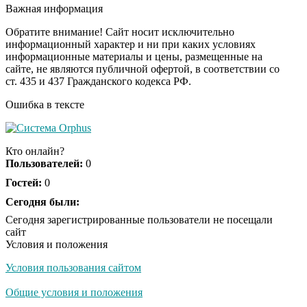
несколько секунд, а
Важная информация
смеяться вы будете
долго
Обратите внимание! Сайт носит исключительно
информационный характер и ни при каких условиях
информационные материалы и цены, размещенные на
Королева вагона
i
сайте, не являются публичной офертой, в соответствии со
отожгла! Видео не
ст. 435 и 437 Гражданского кодекса РФ.
оставит равнодушным
Ошибка в тексте
Экс-бойфренд дочери
i
Борисовой душил ее
Кто онлайн?
из-за макарон
Пользователей:
0
Гостей:
0
Забывший о
Сегодня были:
i
патриотизме
Сегодня зарегистрированные пользователи не посещали
Плющенко отправляет
сайт
сына выступать за
Условия и положения
Азербайджан
Условия пользования сайтом
Общие условия и положения