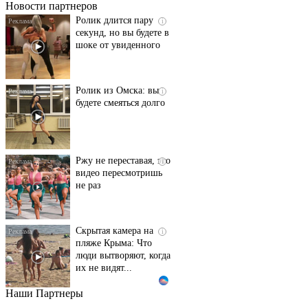
Новости партнеров
Ролик длится пару
i
секунд, но вы будете в
шоке от увиденного
Ролик из Омска: вы
i
будете смеяться долго
Ржу не переставая, это
i
видео пересмотришь
не раз
Скрытая камера на
i
пляже Крыма: Что
люди вытворяют, когда
их не видят...
Наши Партнеры
Ролик длится
i