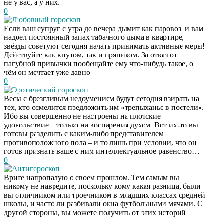
не у вас, а у них.
0
Любовный гороскоп
Если ваш супруг с утра до вечера дымит как паровоз, и вам
надоел постоянный запах табачного дыма в квартире,
звёзды советуют сегодня начать принимать активные меры!
Действуйте как кнутом, так и пряником. За отказ от
пагубной привычки пообещайте ему что-нибудь такое, о
чём он мечтает уже давно.
0
Эротический гороскоп
Весы с брезгливым недоумением будут сегодня взирать на
тех, кто осмелится предложить им «трепыханье в постели».
Ибо вы совершенно не настроены на плотские
удовольствие – только на воспарения духом. Вот их-то вы
готовы разделить с каким-либо представителем
противоположного пола – и то лишь при условии, что он
готов признать ваше с ним интеллектуальное равенство…
0
Антигороскоп
Врите напропалую о своем прошлом. Тем самым вы
никому не навредите, поскольку кому какая разница, были
вы отличником или троечником в младших классах средней
школы, и часто ли разбивали окна футбольными мячами. С
другой стороны, вы можете получить от этих историй