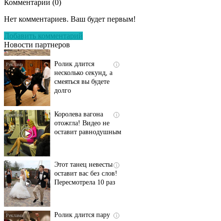
Комментарии (
0
)
Скрытая камера на
i
пляже Крыма: Что
Нет комментариев. Ваш будет первым!
люди вытворяют, когда
их не видят...
Добавить комментарий
Новости партнеров
Ролик длится
i
несколько секунд, а
смеяться вы будете
долго
Королева вагона
i
отожгла! Видео не
оставит равнодушным
Этот танец невесты
i
оставит вас без слов!
Пересмотрела 10 раз
Ролик длится пару
i
секунд, но вы будете в