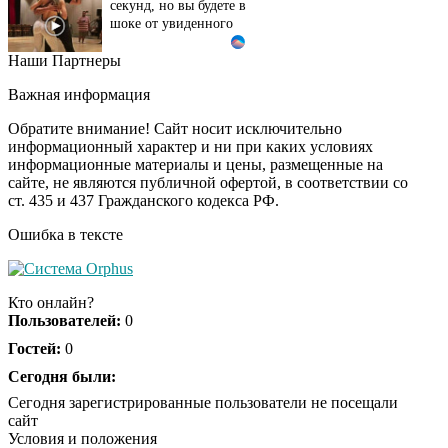
шоке от увиденного
Наши Партнеры
Ролик из Омска: вы
i
будете смеяться долго
Важная информация
Обратите внимание! Сайт носит исключительно
информационный характер и ни при каких условиях
информационные материалы и цены, размещенные на
Ржу не переставая, это
i
сайте, не являются публичной офертой, в соответствии со
видео пересмотришь
ст. 435 и 437 Гражданского кодекса РФ.
не раз
Ошибка в тексте
Почему в школе
i
Загитовой стоимостью
Кто онлайн?
больше миллиарда
Пользователей:
0
некому тренировать
Гостей:
0
Сегодня были:
Сегодня зарегистрированные пользователи не посещали
сайт
Условия и положения