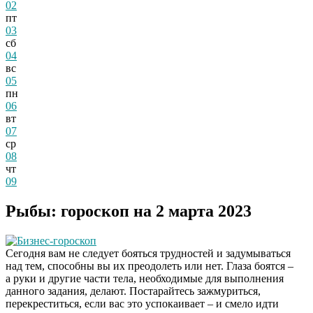
02
пт
03
сб
04
вс
05
пн
06
вт
07
ср
08
чт
09
Рыбы: гороскоп на 2 марта 2023
Бизнес-гороскоп
Сегодня вам не следует бояться трудностей и задумываться
над тем, способны вы их преодолеть или нет. Глаза боятся –
а руки и другие части тела, необходимые для выполнения
данного задания, делают. Постарайтесь зажмуриться,
перекреститься, если вас это успокаивает – и смело идти