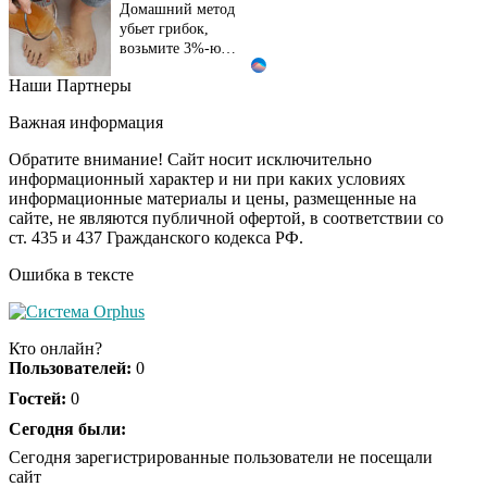
Домашний метод
убьет грибок,
возьмите 3%-ю…
Наши Партнеры
Этот танец невесты
i
оставит вас без слов!
Важная информация
Пересмотрела 10 раз
Обратите внимание! Сайт носит исключительно
информационный характер и ни при каких условиях
информационные материалы и цены, размещенные на
Ролик длится пару
i
сайте, не являются публичной офертой, в соответствии со
секунд, но вы будете в
ст. 435 и 437 Гражданского кодекса РФ.
шоке от увиденного
Ошибка в тексте
Ролик из Омска: вы
i
будете смеяться долго
Кто онлайн?
Пользователей:
0
Гостей:
0
Ржу не переставая, это
Сегодня были:
i
видео пересмотришь
Сегодня зарегистрированные пользователи не посещали
не раз
сайт