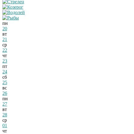
пн
20
вт
21
ср
22
чт
23
пт
24
сб
25
вс
26
пн
27
вт
28
ср
01
чт