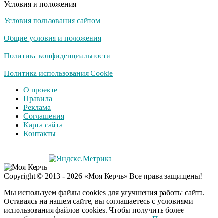
Условия и положения
Условия пользования сайтом
Скрытая камера на
i
пляже Крыма: Что
Общие условия и положения
люди вытворяют, когда
их не видят...
Политика конфиденциальности
Ролик длится
Политика использования Cookie
i
несколько секунд, а
О проекте
смеяться вы будете
Правила
долго
Реклама
Соглашения
Королева вагона
i
Карта сайта
отожгла! Видео не
Контакты
оставит равнодушным
Семью убитого в
i
Copyright © 2013 - 2026 «Моя Керчь» Все права защищены!
Петербурге мальчика
ждут проверки
Мы используем файлы cookies для улучшения работы сайта.
Оставаясь на нашем сайте, вы соглашаетесь с условиями
использования файлов cookies. Чтобы получить более