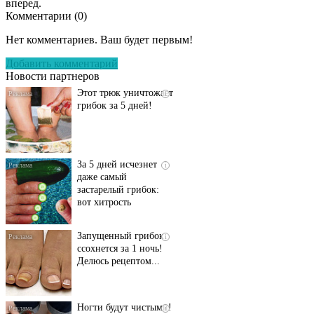
вперед.
Комментарии (
0
)
Даже самый
i
запущенный грибок
Нет комментариев. Ваш будет первым!
исчезнет с корнем,
если перед сном…
Добавить комментарий
Новости партнеров
Этот трюк уничтожает
i
грибок за 5 дней!
За 5 дней исчезнет
i
даже самый
застарелый грибок:
вот хитрость
Запущенный грибок
i
ссохнется за 1 ночь!
Делюсь рецептом...
Ногти будут чистыми!
i