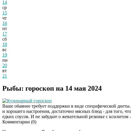
14
ср
15
чт
16
пт
17
сб
18
вс
19
пн
20
вт
21
Рыбы: гороскоп на 14 мая 2024
Кулинарный гороскоп
Ваше обаяние требует поддержки в виде специфической диеты.
и хорошего настроения, достаточно мясных блюд - для того, чт
едких соусов. И не забудьте о жевательной резинке с ксилитом 
Комментарии (
0
)