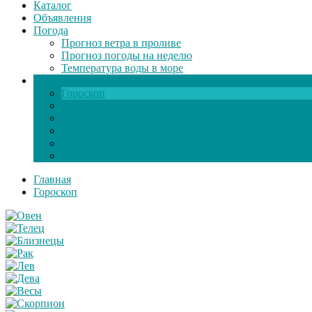
Каталог
Объявления
Погода
Прогноз ветра в проливе
Прогноз погоды на неделю
Температура воды в море
Инфо
Гороскоп
Поздравления
Игры онлайн
Общение
Автозапчасти
Экзамен по ПДД
Главная
Гороскоп