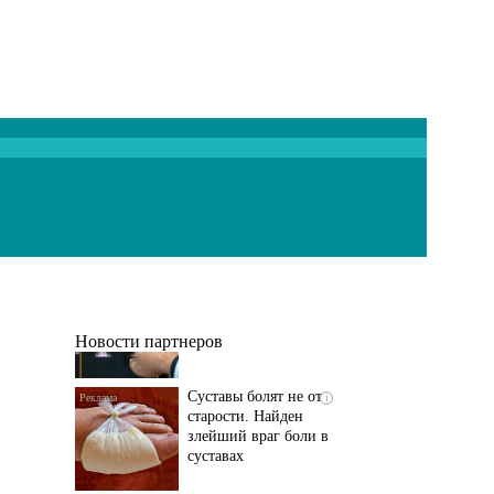
Если болят
i
тазобедренный сустав
и колени, немедленно
исключите...
Новости партнеров
Суставы болят не от
i
старости. Найден
злейший враг боли в
суставах
Если болит
i
тазобедренный сустав