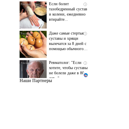
и колени, ежедневно
втирайте...
Даже самые стертые
i
суставы и хрящи
вылечатся за 8 дней с
помощью обычного…
Ревматолог: "Если
i
хотите, чтобы суставы
не болели даже в 80
лет..."
Наши Партнеры
Даже самый
i
запущенный грибок
исчезнет с корнем,
если перед сном…
Этот трюк уничтожает
i
грибок за 5 дней!