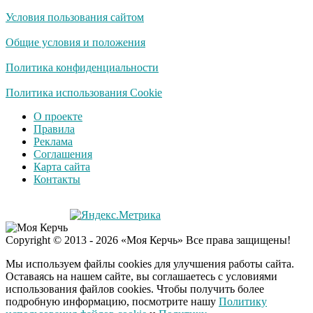
Условия пользования сайтом
Ржу не переставая, это
i
видео пересмотришь
Общие условия и положения
не раз
Политика конфиденциальности
Ролик из Омска: вы
Политика использования Cookie
i
будете смеяться долго
О проекте
Правила
Реклама
Соглашения
Публичный удар
i
Карта сайта
Зеленскому от Кличко:
Контакты
это настоящий вызов
Почему в школе
i
Copyright © 2013 - 2026 «Моя Керчь» Все права защищены!
Загитовой стоимостью
больше миллиарда
Мы используем файлы cookies для улучшения работы сайта.
некому тренировать
Оставаясь на нашем сайте, вы соглашаетесь с условиями
использования файлов cookies. Чтобы получить более
подробную информацию, посмотрите нашу
Политику