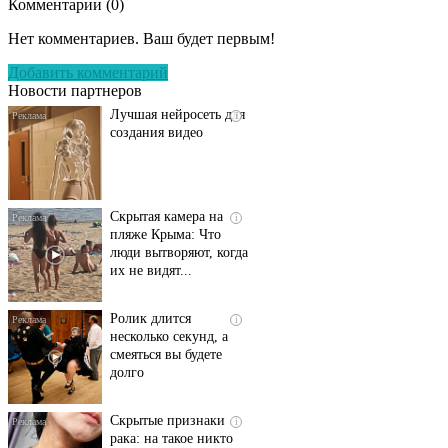
Комментарии (
0
)
Передовая нейронка
i
по видео контенту
Нет комментариев. Ваш будет первым!
Добавить комментарий
Новости партнеров
Лучшая нейросеть для
i
создания видео
Скрытая камера на
i
пляже Крыма: Что
люди вытворяют, когда
их не видят...
Ролик длится
i
несколько секунд, а
смеяться вы будете
долго
Скрытые признаки
i
рака: на такое никто