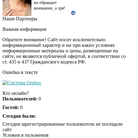
не обращает
внимание, а зря!
Наши Партнеры
Взломали Telegram
i
Собчак - вот что
Важная информация
нашлось в переписках
Обратите внимание! Сайт носит исключительно
информационный характер и ни при каких условиях
информационные материалы и цены, размещенные на
Королева вагона
i
сайте, не являются публичной офертой, в соответствии со
отожгла! Видео не
ст. 435 и 437 Гражданского кодекса РФ.
оставит равнодушным
Ошибка в тексте
Этот танец невесты
i
оставит вас без слов!
Кто онлайн?
Пересмотрела 10 раз
Пользователей:
0
Гостей:
0
Ролик длится пару
Сегодня были:
i
секунд, но вы будете в
Сегодня зарегистрированные пользователи не посещали
шоке от увиденного
сайт
Условия и положения