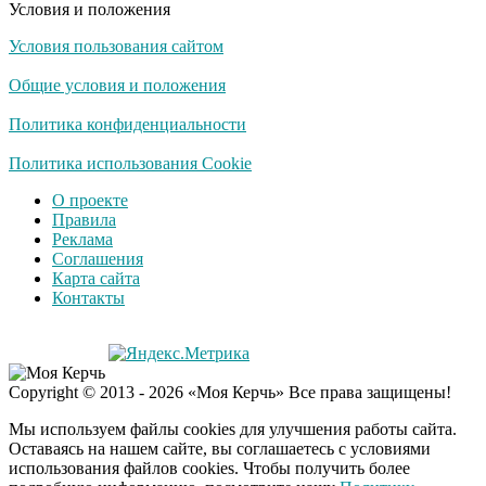
Условия и положения
Условия пользования сайтом
Скрытая камера на
i
пляже Крыма: Что
Общие условия и положения
люди вытворяют, когда
их не видят...
Политика конфиденциальности
Ролик длится
Политика использования Cookie
i
несколько секунд, а
О проекте
смеяться вы будете
Правила
долго
Реклама
Соглашения
Королева вагона
i
Карта сайта
отожгла! Видео не
Контакты
оставит равнодушным
Деньги придут
i
Copyright © 2013 - 2026 «Моя Керчь» Все права защищены!
раньше пенсии: кто в
2026 году получит
Мы используем файлы cookies для улучшения работы сайта.
выплаты досрочно
Оставаясь на нашем сайте, вы соглашаетесь с условиями
использования файлов cookies. Чтобы получить более