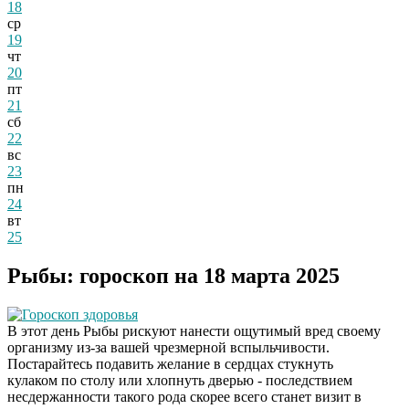
18
ср
19
чт
20
пт
21
сб
22
вс
23
пн
24
вт
25
Рыбы: гороскоп на 18 марта 2025
Гороскоп здоровья
В этот день Рыбы рискуют нанести ощутимый вред своему
организму из-за вашей чрезмерной вспыльчивости.
Постарайтесь подавить желание в сердцах стукнуть
кулаком по столу или хлопнуть дверью - последствием
несдержанности такого рода скорее всего станет визит в