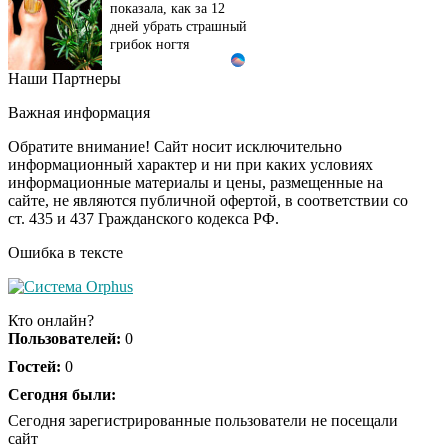
показала, как за 12
дней убрать страшный
грибок ногтя
Наши Партнеры
Этот танец невесты
i
оставит вас без слов!
Важная информация
Пересмотрела 10 раз
Обратите внимание! Сайт носит исключительно
информационный характер и ни при каких условиях
информационные материалы и цены, размещенные на
Ролик длится пару
i
сайте, не являются публичной офертой, в соответствии со
секунд, но вы будете в
ст. 435 и 437 Гражданского кодекса РФ.
шоке от увиденного
Ошибка в тексте
Ролик из Омска: вы
i
будете смеяться долго
Кто онлайн?
Пользователей:
0
Гостей:
0
Ржу не переставая, это
Сегодня были:
i
видео пересмотришь
Сегодня зарегистрированные пользователи не посещали
не раз
сайт