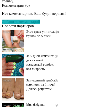
травму.
Комментарии (
0
)
Даже самый
i
запущенный грибок
Нет комментариев. Ваш будет первым!
исчезнет с корнем,
если перед сном…
Добавить комментарий
Новости партнеров
Этот трюк уничтожает
i
грибок за 5 дней!
За 5 дней исчезнет
i
даже самый
застарелый грибок:
вот хитрость
Запущенный грибок
i
ссохнется за 1 ночь!
Делюсь рецептом...
Моя бабушка
i