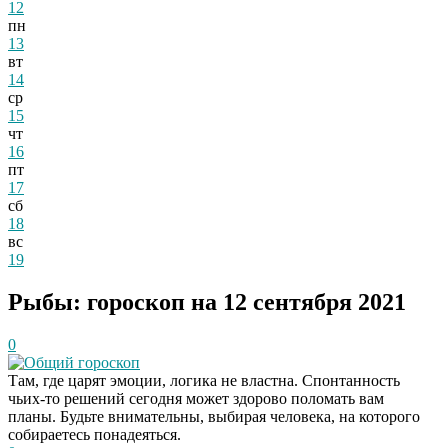
12
пн
13
вт
14
ср
15
чт
16
пт
17
сб
18
вс
19
Рыбы: гороскоп на 12 сентября 2021
0
Общий гороскоп
Там, где царят эмоции, логика не властна. Спонтанность
чьих-то решений сегодня может здорово поломать вам
планы. Будьте внимательны, выбирая человека, на которого
собираетесь понадеяться.