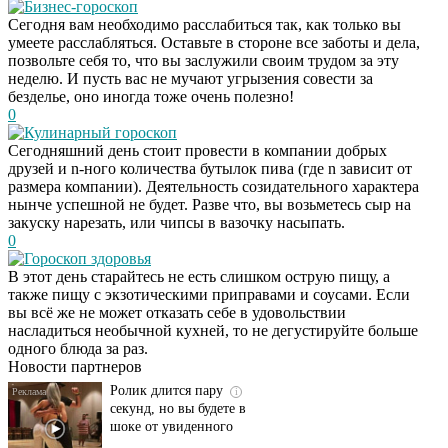
Бизнес-гороскоп
Сегодня вам необходимо расслабиться так, как только вы
умеете расслабляться. Оставьте в стороне все заботы и дела,
позвольте себя то, что вы заслужили своим трудом за эту
неделю. И пусть вас не мучают угрызения совести за
безделье, оно иногда тоже очень полезно!
0
Кулинарный гороскоп
Сегодняшний день стоит провести в компании добрых
друзей и n-ного количества бутылок пива (где n зависит от
размера компании). Деятельность созидательного характера
нынче успешной не будет. Разве что, вы возьметесь сыр на
закуску нарезать, или чипсы в вазочку насыпать.
0
Гороскоп здоровья
В этот день старайтесь не есть слишком острую пищу, а
Этот танец невесты
i
также пищу с экзотическими приправами и соусами. Если
оставит вас без слов!
вы всё же не может отказать себе в удовольствии
Пересмотрела 10 раз
насладиться необычной кухней, то не дегустируйте больше
одного блюда за раз.
Новости партнеров
Ролик длится пару
i
секунд, но вы будете в
шоке от увиденного