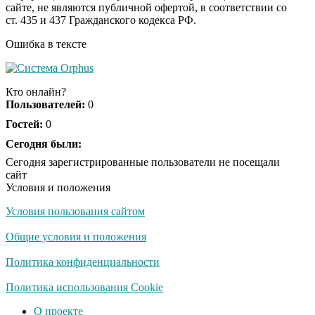
сайте, не являются публичной офертой, в соответствии со
отожгла! Видео не
ст. 435 и 437 Гражданского кодекса РФ.
оставит равнодушным
Ошибка в тексте
Забывший о
i
патриотизме
Кто онлайн?
Плющенко отправляет
Пользователей:
0
сына выступать за
Азербайджан
Гостей:
0
Сегодня были:
Сегодня зарегистрированные пользователи не посещали
сайт
Условия и положения
Условия пользования сайтом
Общие условия и положения
Политика конфиденциальности
Политика использования Cookie
О проекте