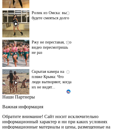
Ролик из Омска: вы
i
будете смеяться долго
Ржу не переставая, это
i
видео пересмотришь
не раз
Скрытая камера на
i
пляже Крыма: Что
люди вытворяют, когда
их не видят...
Наши Партнеры
Ролик длится
i
несколько секунд, а
Важная информация
смеяться вы будете
долго
Обратите внимание! Сайт носит исключительно
информационный характер и ни при каких условиях
информационные материалы и цены, размещенные на
Королева вагона
i