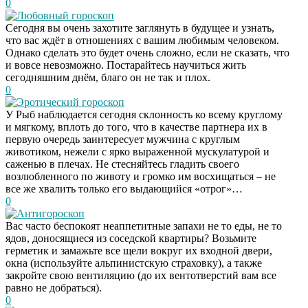
0
Любовный гороскоп
Сегодня вы очень захотите заглянуть в будущее и узнать,
что вас ждёт в отношениях с вашим любимым человеком.
Однако сделать это будет очень сложно, если не сказать, что
и вовсе невозможно. Постарайтесь научиться жить
сегодняшним днём, благо он не так и плох.
0
Эротический гороскоп
У Рыб наблюдается сегодня склонность ко всему круглому
и мягкому, вплоть до того, что в качестве партнера их в
первую очередь заинтересует мужчина с круглым
животиком, нежели с ярко выраженной мускулатурой и
саженью в плечах. Не стесняйтесь гладить своего
возлюбленного по животу и громко им восхищаться – не
все же хвалить только его выдающийся «отрог»…
0
Антигороскоп
Вас часто беспокоят неаппетитные запахи не то еды, не то
ядов, доносящиеся из соседской квартиры? Возьмите
герметик и замажьте все щели вокруг их входной двери,
окна (используйте альпинистскую страховку), а также
закройте свою вентиляцию (до их вентотверстий вам все
равно не добраться).
0