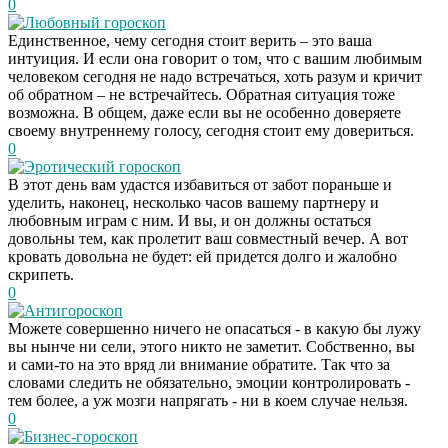
0
Любовный гороскоп
Единственное, чему сегодня стоит верить – это ваша
интуиция. И если она говорит о том, что с вашим любимым
человеком сегодня не надо встречаться, хоть разум и кричит
об обратном – не встречайтесь. Обратная ситуация тоже
возможна. В общем, даже если вы не особенно доверяете
своему внутреннему голосу, сегодня стоит ему довериться.
0
Эротический гороскоп
В этот день вам удастся избавиться от забот пораньше и
уделить, наконец, несколько часов вашему партнеру и
любовным играм с ним. И вы, и он должны остаться
довольны тем, как пролетит ваш совместный вечер. А вот
кровать довольна не будет: ей придется долго и жалобно
скрипеть.
0
Антигороскоп
Можете совершенно ничего не опасаться - в какую бы лужу
вы нынче ни сели, этого никто не заметит. Собственно, вы
и сами-то на это вряд ли внимание обратите. Так что за
словами следить не обязательно, эмоции контролировать -
тем более, а уж мозги напрягать - ни в коем случае нельзя.
0
Бизнес-гороскоп