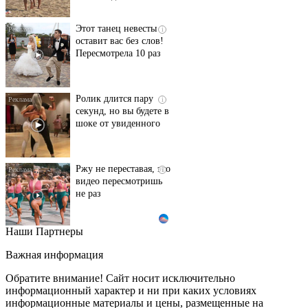
Этот танец невесты
i
оставит вас без слов!
Пересмотрела 10 раз
Ролик длится пару
i
секунд, но вы будете в
шоке от увиденного
Ржу не переставая, это
i
видео пересмотришь
не раз
Наши Партнеры
Ролик из Омска: вы
i
будете смеяться долго
Важная информация
Обратите внимание! Сайт носит исключительно
информационный характер и ни при каких условиях
информационные материалы и цены, размещенные на
Королева вагона
i