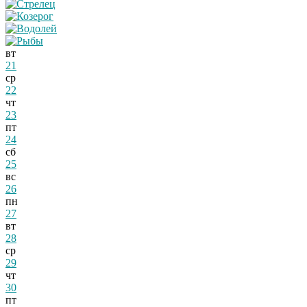
вт
21
ср
22
чт
23
пт
24
сб
25
вс
26
пн
27
вт
28
ср
29
чт
30
пт