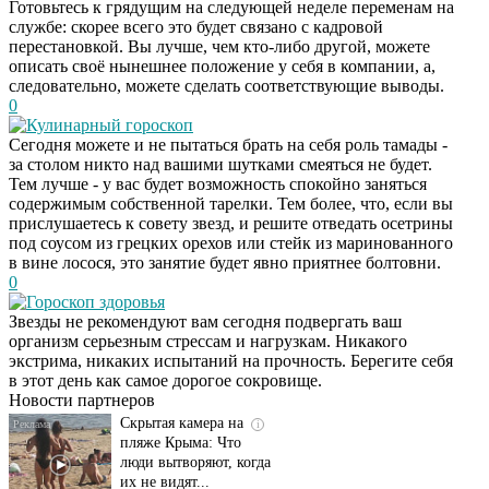
Готовьтесь к грядущим на следующей неделе переменам на
службе: скорее всего это будет связано с кадровой
перестановкой. Вы лучше, чем кто-либо другой, можете
описать своё нынешнее положение у себя в компании, а,
следовательно, можете сделать соответствующие выводы.
0
Кулинарный гороскоп
Сегодня можете и не пытаться брать на себя роль тамады -
за столом никто над вашими шутками смеяться не будет.
Тем лучше - у вас будет возможность спокойно заняться
содержимым собственной тарелки. Тем более, что, если вы
прислушаетесь к совету звезд, и решите отведать осетрины
под соусом из грецких орехов или стейк из маринованного
в вине лосося, это занятие будет явно приятнее болтовни.
0
Гороскоп здоровья
Ролик длится
i
Звезды не рекомендуют вам сегодня подвергать ваш
несколько секунд, а
организм серьезным стрессам и нагрузкам. Никакого
смеяться вы будете
экстрима, никаких испытаний на прочность. Берегите себя
долго
в этот день как самое дорогое сокровище.
Новости партнеров
Скрытая камера на
i
пляже Крыма: Что
люди вытворяют, когда
их не видят...