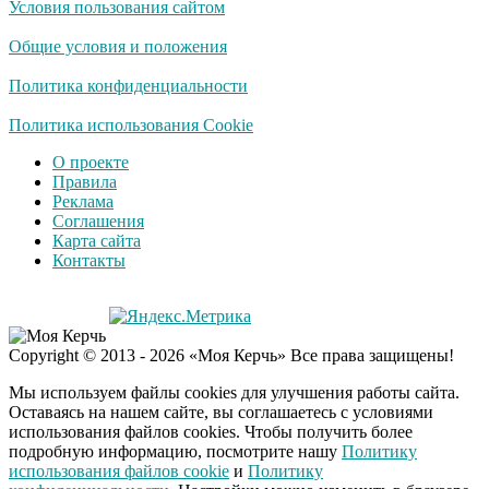
Условия пользования сайтом
Ролик длится
i
несколько секунд, а
Общие условия и положения
смеяться вы будете
долго
Политика конфиденциальности
Королева вагона
Политика использования Cookie
i
отожгла! Видео не
О проекте
оставит равнодушным
Правила
Реклама
Соглашения
Карта сайта
Контакты
Copyright © 2013 - 2026 «Моя Керчь» Все права защищены!
Мы используем файлы cookies для улучшения работы сайта.
Оставаясь на нашем сайте, вы соглашаетесь с условиями
использования файлов cookies. Чтобы получить более
подробную информацию, посмотрите нашу
Политику
использования файлов cookie
и
Политику