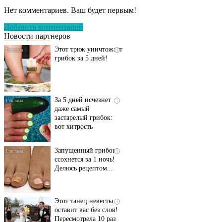
запущенный грибок
Нет комментариев. Ваш будет первым!
исчезнет с корнем,
если перед сном…
Добавить комментарий
Новости партнеров
Этот трюк уничтожает
i
грибок за 5 дней!
За 5 дней исчезнет
i
даже самый
застарелый грибок:
вот хитрость
Запущенный грибок
i
ссохнется за 1 ночь!
Делюсь рецептом...
Этот танец невесты
i
оставит вас без слов!
Пересмотрела 10 раз