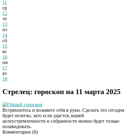
11
ср
12
чт
13
пт
14
сб
15
вс
16
пн
17
вт
18
Стрелец: гороскоп на 11 марта 2025
Общий гороскоп
Встряхнитесь и возьмите себя в руки. Сделать это сегодня
будет нелегко, зато если удастся, вашей
целеустремленности и собранности можно будет только
позавидовать.
Комментарии (
0
)
Даже самый
i