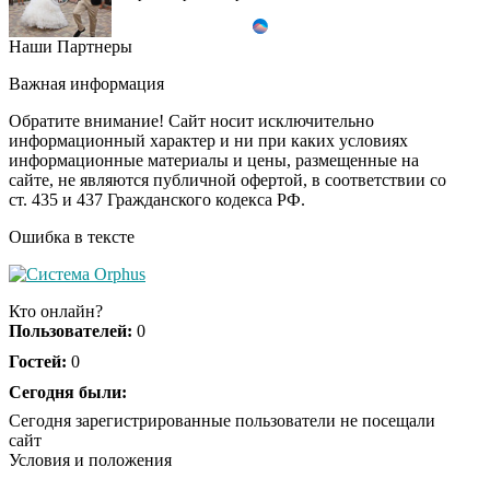
Наши Партнеры
Ролик длится пару
i
секунд, но вы будете в
Важная информация
шоке от увиденного
Обратите внимание! Сайт носит исключительно
информационный характер и ни при каких условиях
информационные материалы и цены, размещенные на
Ролик из Омска: вы
i
сайте, не являются публичной офертой, в соответствии со
будете смеяться долго
ст. 435 и 437 Гражданского кодекса РФ.
Ошибка в тексте
Ржу не переставая, это
i
видео пересмотришь
Кто онлайн?
не раз
Пользователей:
0
Гостей:
0
Скрытая камера на
Сегодня были:
i
пляже Крыма: Что
Сегодня зарегистрированные пользователи не посещали
люди вытворяют, когда
сайт
их не видят...
Условия и положения