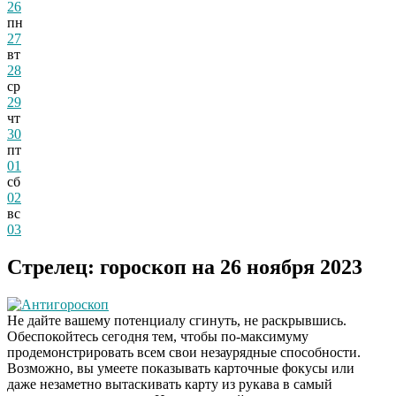
26
пн
27
вт
28
ср
29
чт
30
пт
01
сб
02
вс
03
Стрелец: гороскоп на 26 ноября 2023
Антигороскоп
Не дайте вашему потенциалу сгинуть, не раскрывшись.
Обеспокойтесь сегодня тем, чтобы по-максимуму
продемонстрировать всем свои незаурядные способности.
Возможно, вы умеете показывать карточные фокусы или
даже незаметно вытаскивать карту из рукава в самый