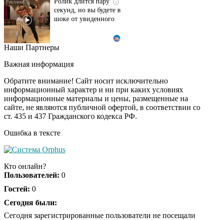
Ролик длится пару
i
секунд, но вы будете в
шоке от увиденного
Наши Партнеры
Ролик из Омска: вы
i
будете смеяться долго
Важная информация
Обратите внимание! Сайт носит исключительно
информационный характер и ни при каких условиях
информационные материалы и цены, размещенные на
Ржу не переставая, это
i
сайте, не являются публичной офертой, в соответствии со
видео пересмотришь
ст. 435 и 437 Гражданского кодекса РФ.
не раз
Ошибка в тексте
Скрытая камера на
i
пляже Крыма: Что
Кто онлайн?
люди вытворяют, когда
Пользователей:
0
их не видят...
Гостей:
0
Ролик длится
Сегодня были:
i
несколько секунд, а
Сегодня зарегистрированные пользователи не посещали
смеяться вы будете