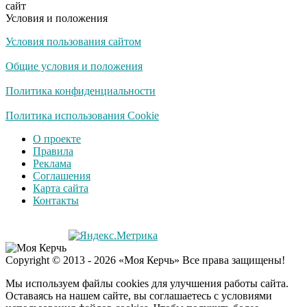
сайт
долго
Условия и положения
Условия пользования сайтом
Королева вагона
i
отожгла! Видео не
Общие условия и положения
оставит равнодушным
Политика конфиденциальности
Забывший о
Политика использования Cookie
i
патриотизме
О проекте
Плющенко отправляет
Правила
сына выступать за
Реклама
Азербайджан
Соглашения
Карта сайта
Контакты
Copyright © 2013 - 2026 «Моя Керчь» Все права защищены!
Мы используем файлы cookies для улучшения работы сайта.
Оставаясь на нашем сайте, вы соглашаетесь с условиями