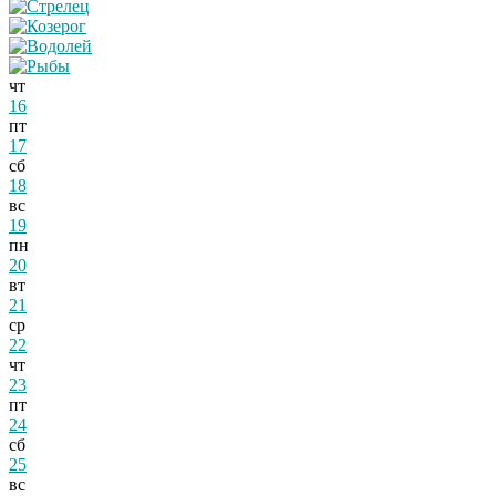
чт
16
пт
17
сб
18
вс
19
пн
20
вт
21
ср
22
чт
23
пт
24
сб
25
вс