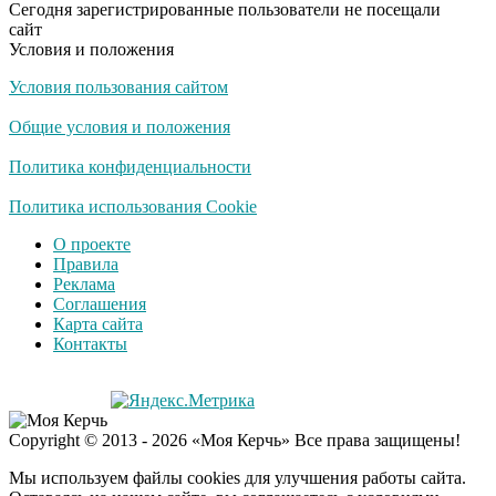
Сегодня зарегистрированные пользователи не посещали
не раз
сайт
Условия и положения
Условия пользования сайтом
Скрытая камера на
i
пляже Крыма: Что
Общие условия и положения
люди вытворяют, когда
их не видят...
Политика конфиденциальности
Ролик длится
Политика использования Cookie
i
несколько секунд, а
О проекте
смеяться вы будете
Правила
долго
Реклама
Соглашения
Королева вагона
i
Карта сайта
отожгла! Видео не
Контакты
оставит равнодушным
Семью убитого в
i
Copyright © 2013 - 2026 «Моя Керчь» Все права защищены!
Петербурге мальчика
ждут проверки
Мы используем файлы cookies для улучшения работы сайта.