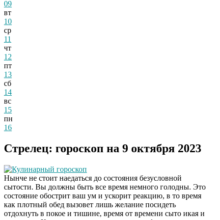
09
вт
10
ср
11
чт
12
пт
13
сб
14
вс
15
пн
16
Стрелец: гороскоп на 9 октября 2023
Кулинарный гороскоп
Нынче не стоит наедаться до состояния безусловной
сытости. Вы должны быть все время немного голодны. Это
состояние обострит ваш ум и ускорит реакцию, в то время
как плотный обед вызовет лишь желание посидеть
отдохнуть в покое и тишине, время от времени сыто икая и