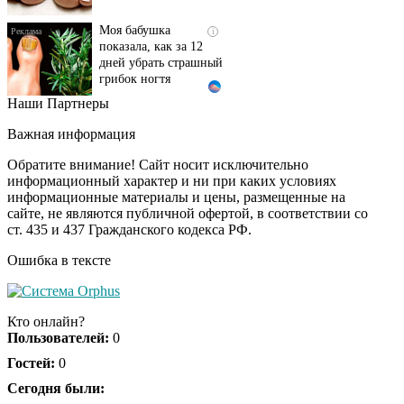
Моя бабушка
i
показала, как за 12
дней убрать страшный
грибок ногтя
Наши Партнеры
Этот танец невесты
i
оставит вас без слов!
Важная информация
Пересмотрела 10 раз
Обратите внимание! Сайт носит исключительно
информационный характер и ни при каких условиях
информационные материалы и цены, размещенные на
Ролик длится пару
i
сайте, не являются публичной офертой, в соответствии со
секунд, но вы будете в
ст. 435 и 437 Гражданского кодекса РФ.
шоке от увиденного
Ошибка в тексте
Ролик из Омска: вы
i
будете смеяться долго
Кто онлайн?
Пользователей:
0
Гостей:
0
Ржу не переставая, это
Сегодня были:
i
видео пересмотришь