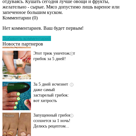
отдуваясь. Кушать сегодня лучше овощи и фрукты,
желательно - сырые. Мясо допустимо лишь вареное или
запеченное большим куском.
Комментарии (
0
)
Даже самый
i
запущенный грибок
Нет комментариев. Ваш будет первым!
исчезнет с корнем,
если перед сном…
Добавить комментарий
Новости партнеров
Этот трюк уничтожает
i
грибок за 5 дней!
За 5 дней исчезнет
i
даже самый
застарелый грибок:
вот хитрость
Запущенный грибок
i
ссохнется за 1 ночь!
Делюсь рецептом...