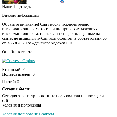
Наши Партнеры
Врач дала 5 советов,
i
чтобы защититься от
Важная информация
инфаркта и инсульта
летом
Обратите внимание! Сайт носит исключительно
информационный характер и ни при каких условиях
информационные материалы и цены, размещенные на
Обнаружена тайная
i
сайте, не являются публичной офертой, в соответствии со
семья пропавшего
ст. 435 и 437 Гражданского кодекса РФ.
Усольцева: вторая
жена и дочь
Ошибка в тексте
Ржу не переставая, это
i
видео пересмотришь
Кто онлайн?
не раз
Пользователей:
0
Гостей:
0
Ролик из Омска: вы
Сегодня были:
i
будете смеяться долго
Сегодня зарегистрированные пользователи не посещали
сайт
Условия и положения
Условия пользования сайтом
Ролик длится пару
i