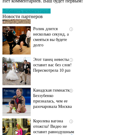
Нет комментариев. Ваш будет первым!
люди вытворяют, когда
их не видят...
Добавить комментарий
Новости партнеров
Ролик длится
i
несколько секунд, а
смеяться вы будете
долго
Этот танец невесты
i
оставит вас без слов!
Пересмотрела 10 раз
Канадская гимнастка
i
Беззубенко
призналась, чем ее
разочаровала Москва
Королева вагона
i
отожгла! Видео не
оставит равнодушным