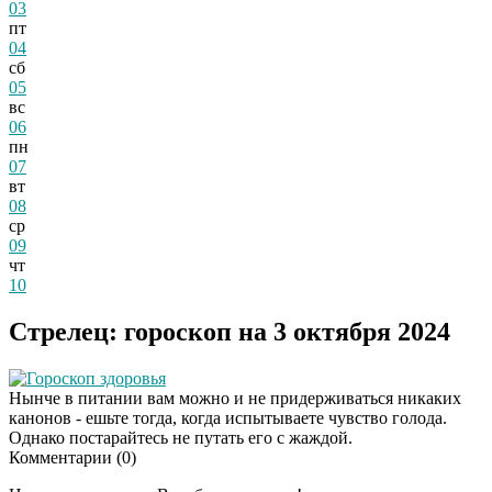
03
пт
04
сб
05
вс
06
пн
07
вт
08
ср
09
чт
10
Стрелец: гороскоп на 3 октября 2024
Гороскоп здоровья
Нынче в питании вам можно и не придерживаться никаких
канонов - ешьте тогда, когда испытываете чувство голода.
Однако постарайтесь не путать его с жаждой.
Комментарии (
0
)
Скрытая камера на
i
пляже Крыма: Что