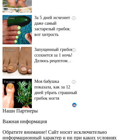
За 5 дней исчезнет
i
даже самый
застарелый грибок:
вот хитрость
Запущенный грибок
i
ссохнется за 1 ночь!
Делюсь рецептом...
Моя бабушка
i
показала, как за 12
дней убрать страшный
грибок ногтя
Наши Партнеры
Этот танец невесты
i
оставит вас без слов!
Важная информация
Пересмотрела 10 раз
Обратите внимание! Сайт носит исключительно
информационный характер и ни при каких условиях