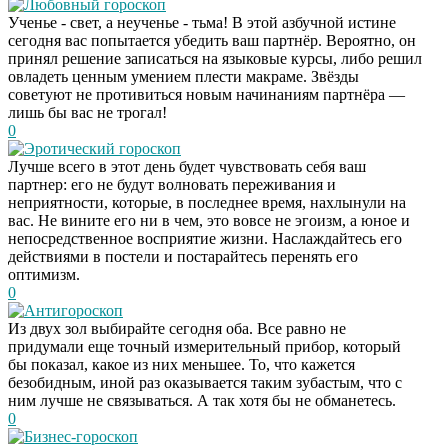
Любовный гороскоп
Ученье - свет, а неученье - тьма! В этой азбучной истине
сегодня вас попытается убедить ваш партнёр. Вероятно, он
принял решение записаться на языковые курсы, либо решил
овладеть ценным умением плести макраме. Звёзды
советуют не противиться новым начинаниям партнёра —
лишь бы вас не трогал!
0
Эротический гороскоп
Лучше всего в этот день будет чувствовать себя ваш
партнер: его не будут волновать переживания и
неприятности, которые, в последнее время, нахлынули на
вас. Не вините его ни в чем, это вовсе не эгоизм, а юное и
непосредственное восприятие жизни. Наслаждайтесь его
действиями в постели и постарайтесь перенять его
оптимизм.
0
Антигороскоп
Из двух зол выбирайте сегодня оба. Все равно не
придумали еще точный измерительный прибор, который
бы показал, какое из них меньшее. То, что кажется
безобидным, иной раз оказывается таким зубастым, что с
ним лучше не связываться. А так хотя бы не обманетесь.
0
Бизнес-гороскоп