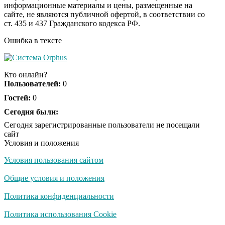
информационные материалы и цены, размещенные на
Ролик длится пару
i
сайте, не являются публичной офертой, в соответствии со
секунд, но вы будете в
ст. 435 и 437 Гражданского кодекса РФ.
шоке от увиденного
Ошибка в тексте
Ролик из Омска: вы
i
будете смеяться долго
Кто онлайн?
Пользователей:
0
Гостей:
0
Ржу не переставая, это
Сегодня были:
i
видео пересмотришь
Сегодня зарегистрированные пользователи не посещали
не раз
сайт
Условия и положения
Условия пользования сайтом
Скрытая камера на
i
пляже Крыма: Что
Общие условия и положения
люди вытворяют, когда
их не видят...
Политика конфиденциальности
Ролик длится
Политика использования Cookie
i
несколько секунд, а