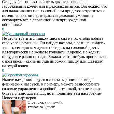
Сегодня благоприятный день для переговоров с
зарубежными коллегами и деловых визитов. Возможно, что
для налаживания новых связей вам придётся встретиться с
потенциальными партнёрами за деловым ужином и
обговорить всё в спокойной и непринуждённой
обстановке.
0
Кулинарный гороскоп
Не стоит тратить слишком много сил на то, чтобы добыть
себе хлеб насущный. Он найдет вас сам, а если не найдет -
значит, сегодня вам лучше посидеть на голодной диете.
Категорически не желаете голодать? Хорошо, но ходить
никуда все равно не надо. Закажите что-нибудь простенькое
с доставкой - какие-нибудь пирожки, пиццу или шаверму,
на худой конец.
0
Гороскоп здоровья
Даже самый
i
Нынче вам рекомендуется сочетать различные виды
запущенный грибок
физических нагрузок, к примеру, можете разнообразить
исчезнет с корнем,
силовые упражнения аэробной разминкой, это не только
если перед сном…
будет полезно для мышц, но и поднимет вам настроение
Новости партнеров
Этот трюк уничтожает
i
грибок за 5 дней!