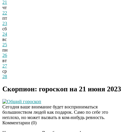
21
чт
22
пт
23
сб
24
вс
25
пн
26
вт
27
ср
28
Скорпион: гороскоп на 21 июня 2023
Общий гороскоп
Сегодня ваше внимание будет восприниматься
большинством людей как подарок. Само по себе это
неплохо, но может вызвать в ком-нибудь ревность.
Комментарии (
0
)
Этот танец невесты
i
оставит вас без слов!