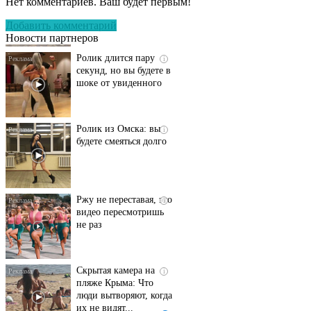
Нет комментариев. Ваш будет первым!
Пересмотрела 10 раз
Добавить комментарий
Новости партнеров
Ролик длится пару
i
секунд, но вы будете в
шоке от увиденного
Ролик из Омска: вы
i
будете смеяться долго
Ржу не переставая, это
i
видео пересмотришь
не раз
Скрытая камера на
i
пляже Крыма: Что
люди вытворяют, когда
их не видят...