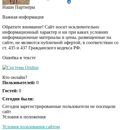
Наши Партнеры
Ролик длится
i
несколько секунд, а
Важная информация
смеяться вы будете
долго
Обратите внимание! Сайт носит исключительно
информационный характер и ни при каких условиях
информационные материалы и цены, размещенные на
Королева вагона
i
сайте, не являются публичной офертой, в соответствии со
отожгла! Видео не
ст. 435 и 437 Гражданского кодекса РФ.
оставит равнодушным
Ошибка в тексте
Экс-бойфренд дочери
i
Борисовой душил ее
Кто онлайн?
из-за макарон
Пользователей:
0
Гостей:
0
Сегодня были:
Сегодня зарегистрированные пользователи не посещали
сайт
Условия и положения
Условия пользования сайтом