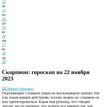
22
чт
23
пт
24
сб
25
вс
26
пн
27
вт
28
ср
29
Скорпион: гороскоп на 22 ноября
2023
Общий гороскоп
Окружающие слишком скоры на высказывание оценки тем
или иным вашим действиям, посему можно не слишком на
них ориентироваться. Какая вам разница, что говорят
другие, вы-то уверены, что делаете все именно так, как