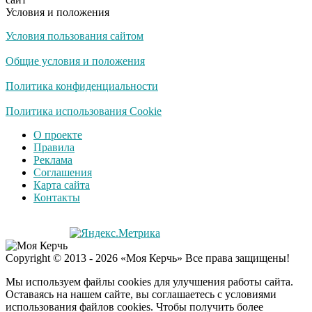
Условия и положения
Условия пользования сайтом
Скрытая камера на
i
пляже Крыма: Что
Общие условия и положения
люди вытворяют, когда
их не видят...
Политика конфиденциальности
Ролик длится
Политика использования Cookie
i
несколько секунд, а
О проекте
смеяться вы будете
Правила
долго
Реклама
Соглашения
Королева вагона
i
Карта сайта
отожгла! Видео не
Контакты
оставит равнодушным
Забывший о
i
Copyright © 2013 - 2026 «Моя Керчь» Все права защищены!
патриотизме
Плющенко отправляет
Мы используем файлы cookies для улучшения работы сайта.
сына выступать за
Оставаясь на нашем сайте, вы соглашаетесь с условиями
Азербайджан
использования файлов cookies. Чтобы получить более