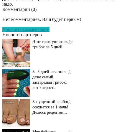
надо.
Комментарии (
0
)
Даже самый
i
запущенный грибок
Нет комментариев. Ваш будет первым!
исчезнет с корнем,
если перед сном…
Добавить комментарий
Новости партнеров
Этот трюк уничтожает
i
грибок за 5 дней!
За 5 дней исчезнет
i
даже самый
застарелый грибок:
вот хитрость
Запущенный грибок
i
ссохнется за 1 ночь!
Делюсь рецептом...
Моя бабушка
i