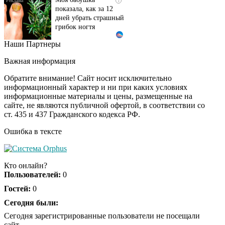
показала, как за 12
дней убрать страшный
грибок ногтя
Наши Партнеры
Этот танец невесты
i
оставит вас без слов!
Важная информация
Пересмотрела 10 раз
Обратите внимание! Сайт носит исключительно
информационный характер и ни при каких условиях
информационные материалы и цены, размещенные на
Ролик длится пару
i
сайте, не являются публичной офертой, в соответствии со
секунд, но вы будете в
ст. 435 и 437 Гражданского кодекса РФ.
шоке от увиденного
Ошибка в тексте
Ролик из Омска: вы
i
будете смеяться долго
Кто онлайн?
Пользователей:
0
Гостей:
0
Ржу не переставая, это
Сегодня были:
i
видео пересмотришь
Сегодня зарегистрированные пользователи не посещали
не раз
сайт