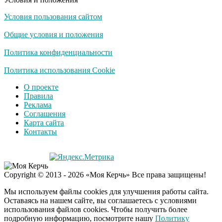
Условия пользования сайтом
Скрытая камера на
i
пляже Крыма: Что
Общие условия и положения
люди вытворяют, когда
их не видят...
Политика конфиденциальности
Ролик длится
Политика использования Cookie
i
несколько секунд, а
О проекте
смеяться вы будете
Правила
долго
Реклама
Соглашения
Королева вагона
i
Карта сайта
отожгла! Видео не
Контакты
оставит равнодушным
США — Южной
i
Copyright © 2013 - 2026 «Моя Керчь» Все права защищены!
Корее: «Верни мне
всё, что я подарил —
Мы используем файлы cookies для улучшения работы сайта.
Patriot и THAAD»
Оставаясь на нашем сайте, вы соглашаетесь с условиями
использования файлов cookies. Чтобы получить более
подробную информацию, посмотрите нашу
Политику