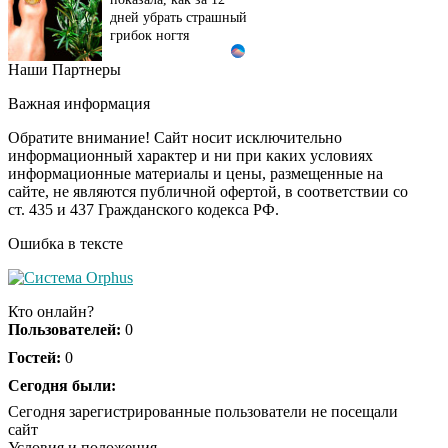
дней убрать страшный
грибок ногтя
Наши Партнеры
Этот танец невесты
i
оставит вас без слов!
Важная информация
Пересмотрела 10 раз
Обратите внимание! Сайт носит исключительно
информационный характер и ни при каких условиях
информационные материалы и цены, размещенные на
Ролик длится пару
i
сайте, не являются публичной офертой, в соответствии со
секунд, но вы будете в
ст. 435 и 437 Гражданского кодекса РФ.
шоке от увиденного
Ошибка в тексте
Ролик из Омска: вы
i
будете смеяться долго
Кто онлайн?
Пользователей:
0
Гостей:
0
Ржу не переставая, это
Сегодня были:
i
видео пересмотришь
Сегодня зарегистрированные пользователи не посещали
не раз
сайт
Условия и положения