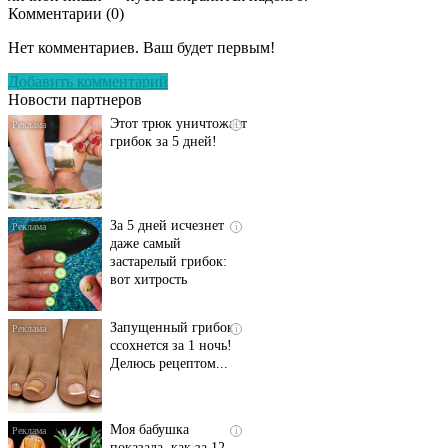
Комментарии (
0
)
Даже самый
i
запущенный грибок
Нет комментариев. Ваш будет первым!
исчезнет с корнем,
если перед сном…
Добавить комментарий
Новости партнеров
Этот трюк уничтожает
i
грибок за 5 дней!
За 5 дней исчезнет
i
даже самый
застарелый грибок:
вот хитрость
Запущенный грибок
i
ссохнется за 1 ночь!
Делюсь рецептом...
Моя бабушка
i
показала, как за 12