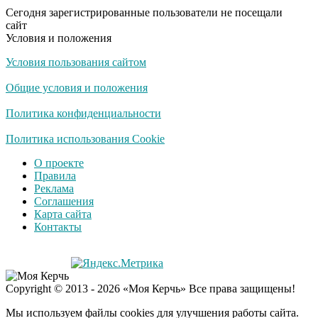
пляже Крыма: Что
Сегодня зарегистрированные пользователи не посещали
люди вытворяют, когда
сайт
их не видят...
Условия и положения
Условия пользования сайтом
Ролик длится
i
несколько секунд, а
Общие условия и положения
смеяться вы будете
долго
Политика конфиденциальности
Королева вагона
Политика использования Cookie
i
отожгла! Видео не
О проекте
оставит равнодушным
Правила
Реклама
Соглашения
Забывший о
i
Карта сайта
патриотизме
Контакты
Плющенко отправляет
сына выступать за
Азербайджан
Copyright © 2013 - 2026 «Моя Керчь» Все права защищены!
Мы используем файлы cookies для улучшения работы сайта.