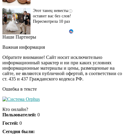
Этот танец невесты
i
оставит вас без слов!
Пересмотрела 10 раз
Наши Партнеры
Ролик длится пару
i
секунд, но вы будете в
Важная информация
шоке от увиденного
Обратите внимание! Сайт носит исключительно
информационный характер и ни при каких условиях
информационные материалы и цены, размещенные на
Ролик из Омска: вы
i
сайте, не являются публичной офертой, в соответствии со
будете смеяться долго
ст. 435 и 437 Гражданского кодекса РФ.
Ошибка в тексте
Ржу не переставая, это
i
видео пересмотришь
Кто онлайн?
не раз
Пользователей:
0
Гостей:
0
Скрытая камера на
Сегодня были:
i