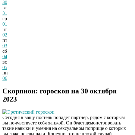
30
вт
31
ср
01
чт
02
пт
03
сб
04
вс
05
пн
06
Скорпион: гороскоп на 30 октября
2023
Эротический гороскоп
Сегодня в вашу постель попадет партнер, рядом с которым
вы почувствуете себя ханжой. Он будет демонстрировать
такие навыки и умения на сексуальном поприще о которых
вы даже не слышали. Конечно, это не плохой случай