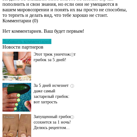
пополнить и свои знания, но если они не умещаются в
вашем мировоззрении и понять их вы просто не способны,
то терпеть и делать вид, что тебе хорошо не стоит.
Комментарии (
0
)
Даже самый
i
запущенный грибок
Нет комментариев. Ваш будет первым!
исчезнет с корнем,
если перед сном…
Добавить комментарий
Новости партнеров
Этот трюк уничтожает
i
грибок за 5 дней!
За 5 дней исчезнет
i
даже самый
застарелый грибок:
вот хитрость
Запущенный грибок
i
ссохнется за 1 ночь!
Делюсь рецептом...