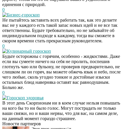
единения с природой.
0
Бизнес-гороскоп
Не пытайтесь заставить всех работать так, как это делаете
вы: не у каждого есть такой запас новых идей и не все так
ответственны. Будьте требовательно, но не забывайте об
индивидуальном подходе к каждому, тогда вы сможете в
скором времени стать прекрасным руководителем.
0
Кулинарный гороскоп
Будьте осторожны с горячим, особенно - жидкостями. Даже
если вы сумеете ничего на себя не пролить, поспешив
глотнуть чаю или бульону, не проверив предварительно, не
слишком ли он горяч, вы можете обжечь язык и небо, после
чего любые, сколь угодно тонкие и достойные изыски
остальных блюд наверняка оставят вас равнодушным.
Больно же.
0
Гороскоп здоровья
Даже самый
i
В этот день Скорпионам ни в коем случае нельзя повышать
запущенный грибок
на кого бы то ни было голос. Могут пострадать не только
исчезнет с корнем,
ваши связки, но и ваши нервы, что для вас, на самом деле,
если перед сном…
на данный момент гораздо страшнее.
Новости партнеров
Этот трюк уничтожает