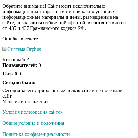
Обратите внимание! Сайт носит исключительно
информационный характер и ни при каких условиях
информационные материалы и цены, размещенные на
Ролик из Омска: вы
i
сайте, не являются публичной офертой, в соответствии со
будете смеяться долго
ст. 435 и 437 Гражданского кодекса РФ.
Ошибка в тексте
Ржу не переставая, это
i
видео пересмотришь
Кто онлайн?
не раз
Пользователей:
0
Гостей:
0
Скрытая камера на
Сегодня были:
i
пляже Крыма: Что
Сегодня зарегистрированные пользователи не посещали
люди вытворяют, когда
сайт
их не видят...
Условия и положения
Условия пользования сайтом
Ролик длится
i
несколько секунд, а
Общие условия и положения
смеяться вы будете
долго
Политика конфиденциальности