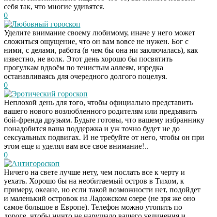
себя так, что многие удивятся.
0
Любовный гороскоп
Уделите внимание своему любимому, иначе у него может
сложиться ощущение, что он вам вовсе не нужен. Бог с
ними, с делами, работа (в чем бы она ни заключалась), как
известно, не волк. Этот день хорошо бы посвятить
прогулкам вдвоём по тенистым аллеям, изредка
останавливаясь для очередного долгого поцелуя.
0
Эротический гороскоп
Неплохой день для того, чтобы официально представить
вашего нового возлюбленного родителям или предъявить
бой-френда друзьям. Будьте готовы, что вашему избраннику
понадобится ваша поддержка и уж точно будет не до
сексуальных подвигах. И не требуйте от него, чтобы он при
этом еще и уделял вам все свое внимание!..
0
Антигороскоп
Ничего на свете лучше нету, чем послать все к черту и
уехать. Хорошо бы на необитаемый остров в Тихом, к
примеру, океане, но если такой возможности нет, подойдет
и маленький островок на Ладожском озере (не зря же оно
самое большое в Европе). Телефон можно утопить по
дороге, чтобы ничто не нарушало вашего уединения и