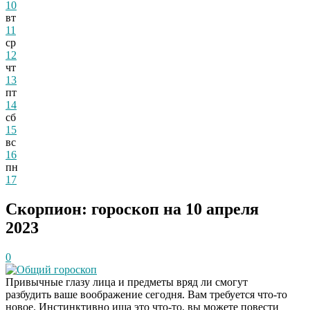
10
вт
11
ср
12
чт
13
пт
14
сб
15
вс
16
пн
17
Скорпион: гороскоп на 10 апреля
2023
0
Общий гороскоп
Привычные глазу лица и предметы вряд ли смогут
разбудить ваше воображение сегодня. Вам требуется что-то
новое. Инстинктивно ища это что-то, вы можете повести