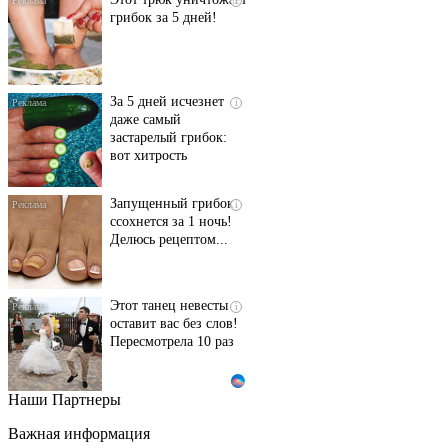
i
грибок за 5 дней!
За 5 дней исчезнет
i
даже самый
застарелый грибок:
вот хитрость
Запущенный грибок
i
ссохнется за 1 ночь!
Делюсь рецептом...
Этот танец невесты
i
оставит вас без слов!
Пересмотрела 10 раз
Наши Партнеры
Ролик длится пару
i
секунд, но вы будете в
Важная информация
шоке от увиденного