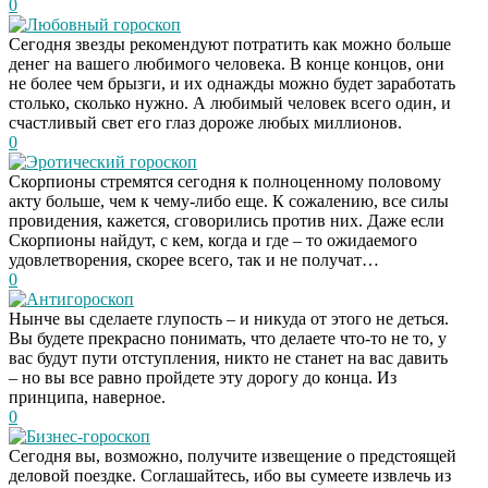
0
Любовный гороскоп
Сегодня звезды рекомендуют потратить как можно больше
денег на вашего любимого человека. В конце концов, они
не более чем брызги, и их однажды можно будет заработать
столько, сколько нужно. А любимый человек всего один, и
счастливый свет его глаз дороже любых миллионов.
0
Эротический гороскоп
Скорпионы стремятся сегодня к полноценному половому
акту больше, чем к чему-либо еще. К сожалению, все силы
провидения, кажется, сговорились против них. Даже если
Скорпионы найдут, с кем, когда и где – то ожидаемого
удовлетворения, скорее всего, так и не получат…
0
Антигороскоп
Нынче вы сделаете глупость – и никуда от этого не деться.
Вы будете прекрасно понимать, что делаете что-то не то, у
вас будут пути отступления, никто не станет на вас давить
– но вы все равно пройдете эту дорогу до конца. Из
принципа, наверное.
0
Бизнес-гороскоп
Сегодня вы, возможно, получите извещение о предстоящей
деловой поездке. Соглашайтесь, ибо вы сумеете извлечь из