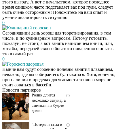
этого выгоду. А вот с начальством, которое последнее
время слишком часто подставляет вас под пули, следует
быть очень осторожным! Положитесь на ваш опыт и
умение анализировать ситуацию.
0
Кулинарный гороскоп
Сегодняшний день хорош для теоретизирования, в том
числе, и по кулинарным вопросам. Потому готовить,
пожалуй, не стоит, а вот занять написанием книги, или,
хотя бы, передачей своего богатого поваренного опыта -
это в самый раз.
0
Гороскоп здоровья
Скрытая камера на
i
Нынче вам будут особенно полезны занятия плаванием,
пляже Крыма: Что
неважно, где вы собираетесь бултыхаться. Хотя, конечно,
люди вытворяют, когда
при наличии в пределах досягаемости теплого моря не
их не видят...
стоит соваться в бассейн.
Новости партнеров
Ролик длится
i
несколько секунд, а
смеяться вы будете
долго
"Потеряли стыд в
i