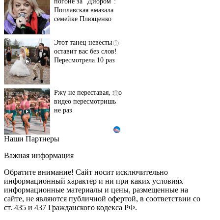
погоне за "Диором":
Поплавская вмазала
семейке Плющенко
Этот танец невесты
i
оставит вас без слов!
Пересмотрела 10 раз
Ржу не переставая, это
i
видео пересмотришь
не раз
Наши Партнеры
Почему вы не сможете
i
вернуть в магазин
Важная информация
купленный телевизор
Обратите внимание! Сайт носит исключительно
информационный характер и ни при каких условиях
информационные материалы и цены, размещенные на
Ролик из Омска: вы
i
сайте, не являются публичной офертой, в соответствии со
будете смеяться долго
ст. 435 и 437 Гражданского кодекса РФ.