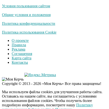
Условия пользования сайтом
Скрытая камера на
i
пляже Крыма: Что
Общие условия и положения
люди вытворяют, когда
их не видят...
Политика конфиденциальности
Ролик длится
Политика использования Cookie
i
несколько секунд, а
О проекте
смеяться вы будете
Правила
долго
Реклама
Соглашения
Королева вагона
i
Карта сайта
отожгла! Видео не
Контакты
оставит равнодушным
Семью убитого в
i
Copyright © 2013 - 2026 «Моя Керчь» Все права защищены!
Петербурге мальчика
ждут проверки
Мы используем файлы cookies для улучшения работы сайта.
Оставаясь на нашем сайте, вы соглашаетесь с условиями
использования файлов cookies. Чтобы получить более
подробную информацию, посмотрите нашу
Политику