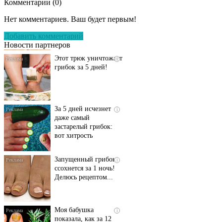
Комментарии (
0
)
Даже самый
i
запущенный грибок
Нет комментариев. Ваш будет первым!
исчезнет с корнем,
если перед сном…
Добавить комментарий
Новости партнеров
Этот трюк уничтожает
i
грибок за 5 дней!
За 5 дней исчезнет
i
даже самый
застарелый грибок:
вот хитрость
Запущенный грибок
i
ссохнется за 1 ночь!
Делюсь рецептом...
Моя бабушка
i
показала, как за 12