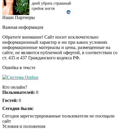
дней убрать страшный
грибок ногтя
Наши Партнеры
Этот танец невесты
i
оставит вас без слов!
Важная информация
Пересмотрела 10 раз
Обратите внимание! Сайт носит исключительно
информационный характер и ни при каких условиях
информационные материалы и цены, размещенные на
Ролик длится пару
i
сайте, не являются публичной офертой, в соответствии со
секунд, но вы будете в
ст. 435 и 437 Гражданского кодекса РФ.
шоке от увиденного
Ошибка в тексте
Ролик из Омска: вы
i
будете смеяться долго
Кто онлайн?
Пользователей:
0
Гостей:
0
Ржу не переставая, это
Сегодня были:
i
видео пересмотришь
Сегодня зарегистрированные пользователи не посещали
не раз
сайт
Условия и положения