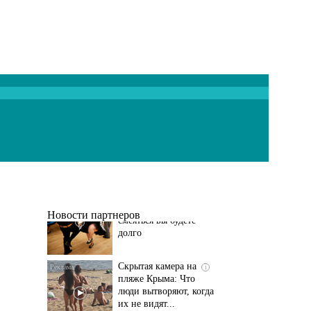
Ролик длится
i
несколько секунд, а
смеяться вы будете
долго
Новости партнеров
Скрытая камера на
i
пляже Крыма: Что
люди вытворяют, когда
их не видят...
Этот танец невесты
i
оставит вас без слов!