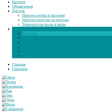
Каталог
Объявления
Погода
Прогноз ветра в проливе
Прогноз погоды на неделю
Температура воды в море
Инфо
Гороскоп
Поздравления
Игры онлайн
Общение
Автозапчасти
Экзамен по ПДД
Главная
Гороскоп