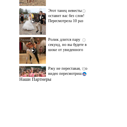
Пересмотрела 10 раз
Ролик длится пару
i
секунд, но вы будете в
шоке от увиденного
Ржу не переставая, это
i
видео пересмотришь
не раз
Наши Партнеры
Ролик из Омска: вы
i
будете смеяться долго
Королева вагона
i
отожгла! Видео не
оставит равнодушным