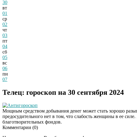
30
вт
01
ср
02
чт
03
пт
04
сб
05
вс
06
пн
07
Телец: гороскоп на 30 сентября 2024
Антигороскоп
Мощным средством добывания денег может стать хорошо разыг
предосудительного нет в том, что слабость женщины в ее силе. 
благотворительных фондов.
Комментарии (
0
)