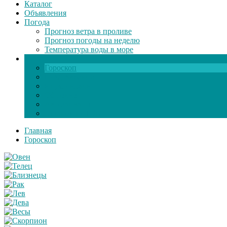
Каталог
Объявления
Погода
Прогноз ветра в проливе
Прогноз погоды на неделю
Температура воды в море
Инфо
Гороскоп
Поздравления
Игры онлайн
Общение
Автозапчасти
Экзамен по ПДД
Главная
Гороскоп