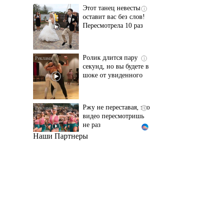
Пересмотрела 10 раз
Ролик длится пару
i
секунд, но вы будете в
шоке от увиденного
Ржу не переставая, это
i
видео пересмотришь
не раз
Наши Партнеры
Ролик из Омска: вы
i
будете смеяться долго
Королева вагона
i
отожгла! Видео не
оставит равнодушным