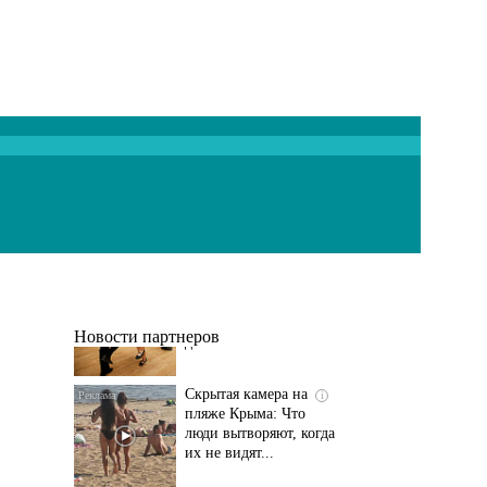
Ролик длится
i
несколько секунд, а
смеяться вы будете
долго
Новости партнеров
Скрытая камера на
i
пляже Крыма: Что
люди вытворяют, когда
их не видят...
Этот танец невесты
i
оставит вас без слов!