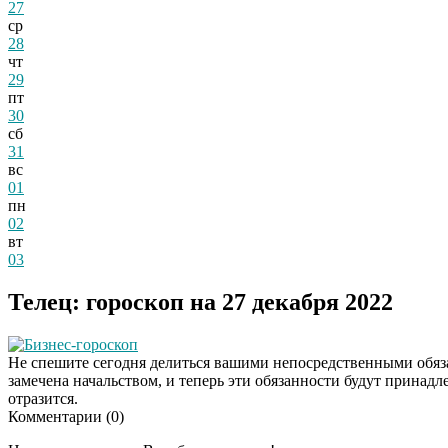
27
ср
28
чт
29
пт
30
сб
31
вс
01
пн
02
вт
03
Телец: гороскоп на 27 декабря 2022
Бизнес-гороскоп
Не спешите сегодня делиться вашими непосредственными обяз
замечена начальством, и теперь эти обязанности будут принадле
отразится.
Комментарии (
0
)