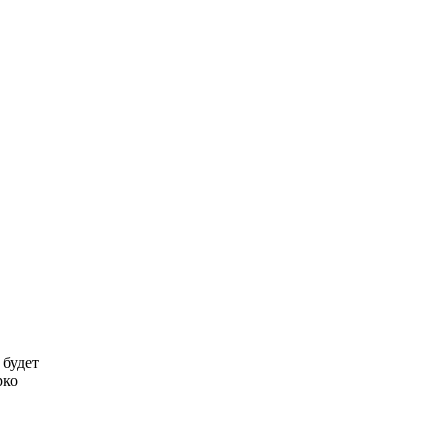
 будет
рко