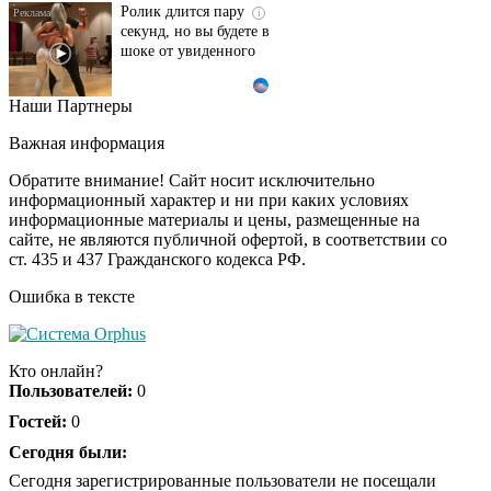
Ролик длится пару
i
секунд, но вы будете в
шоке от увиденного
Наши Партнеры
Ролик из Омска: вы
i
будете смеяться долго
Важная информация
Обратите внимание! Сайт носит исключительно
информационный характер и ни при каких условиях
информационные материалы и цены, размещенные на
Ржу не переставая, это
i
сайте, не являются публичной офертой, в соответствии со
видео пересмотришь
ст. 435 и 437 Гражданского кодекса РФ.
не раз
Ошибка в тексте
Скрытая камера на
i
пляже Крыма: Что
Кто онлайн?
люди вытворяют, когда
Пользователей:
0
их не видят...
Гостей:
0
Ролик длится
Сегодня были:
i
несколько секунд, а
Сегодня зарегистрированные пользователи не посещали
смеяться вы будете