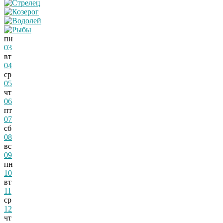
пн
03
вт
04
ср
05
чт
06
пт
07
сб
08
вс
09
пн
10
вт
11
ср
12
чт