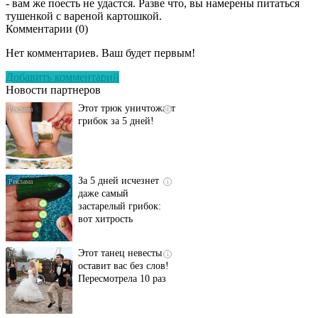
- вам же поесть не удастся. Разве что, вы намерены питаться
тушенкой с вареной картошкой.
Комментарии (
0
)
Даже самый
i
запущенный грибок
Нет комментариев. Ваш будет первым!
исчезнет с корнем,
если перед сном…
Добавить комментарий
Новости партнеров
Этот трюк уничтожает
i
грибок за 5 дней!
За 5 дней исчезнет
i
даже самый
застарелый грибок:
вот хитрость
Этот танец невесты
i
оставит вас без слов!
Пересмотрела 10 раз