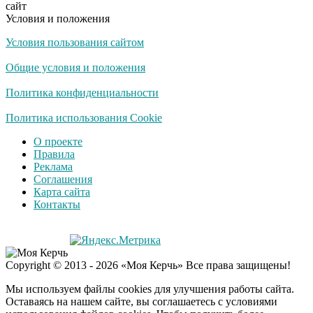
сайт
долго
Условия и положения
Условия пользования сайтом
Королева вагона
i
отожгла! Видео не
Общие условия и положения
оставит равнодушным
Политика конфиденциальности
США — Южной
Политика использования Cookie
i
Корее: «Верни мне
О проекте
всё, что я подарил —
Правила
Patriot и THAAD»
Реклама
Соглашения
Забывший о
i
Карта сайта
патриотизме
Контакты
Плющенко отправляет
сына выступать за
Азербайджан
Copyright © 2013 - 2026 «Моя Керчь» Все права защищены!
Мы используем файлы cookies для улучшения работы сайта.
Оставаясь на нашем сайте, вы соглашаетесь с условиями