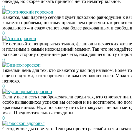
одежды, но скорее искать придется нечто нематериальное.
0
Эротический гороскоп
Кажется, ваш партнер сегодня будет довольно равнодушен к ва
какие-то проблемы, поэтому прежде чем приступать к решитель
морального – и сразу станет куда более раскованным и свободн
0
Антигороскоп
Не оставляйте неприкрытых тылов, флангов и всяческих жизне
и полезным в самый неожиданный момент. Так что не кидайтесь
на свою сторону орудийные расчеты, находящиеся по ту сторон
0
Бизнес-гороскоп
Тяжелый день для тех, кто окажется у вас под началом. Более 
еще и над теми, кто теоретически вам неподконтролен. Может и
неплохо.
0
Кулинарный гороскоп
Если у вас и есть недоброжелатели среди тех, кто сплетает ни
особо выдающихся успехов вы сегодня и не достигнете, но поме
красным вином. Ну, а поскольку пить без закуски - не наш ме
мяса. Предпочтительно - говядины.
0
Гороскоп здоровья
Сегодня звезды советуют Тельцам просто расслабиться и начать