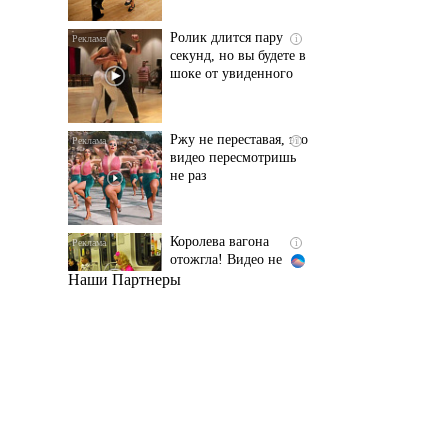
шоке от увиденного
Ржу не переставая, это
i
видео пересмотришь
не раз
Королева вагона
i
отожгла! Видео не
оставит равнодушным
Наши Партнеры
Этот танец невесты
i
оставит вас без слов!
Пересмотрела 10 раз
Ролик из Омска: вы
i
будете смеяться долго