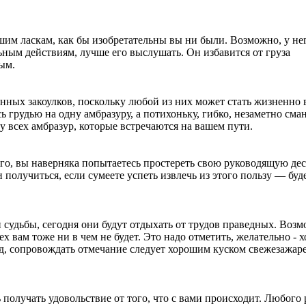
шим ласкам, как бы изобретательны вы ни были. Возможно, у не
ным действиям, лучше его выслушать. Он избавится от груза
ым.
нных закоулков, поскольку любой из них может стать жизненно
 грудью на одну амбразуру, а потихоньку, гибко, незаметно сма
у всех амбразур, которые встречаются на вашем пути.
того, вы наверняка попытаетесь простереть свою руководящую де
 получиться, если сумеете успеть извлечь из этого пользу — буд
ти судьбы, сегодня они будут отдыхать от трудов праведных. Возм
х вам тоже ни в чем не будет. Это надо отметить, желательно -
тод, сопровождать отмечание следует хорошим куском свежезажар
 получать удовольствие от того, что с вами происходит. Любого 