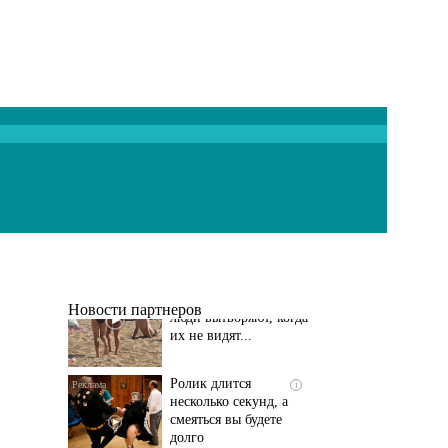
Скрытая камера на
i
пляже Крыма: Что
люди вытворяют, когда
их не видят...
Новости партнеров
Ролик длится
i
несколько секунд, а
смеяться вы будете
долго
Ролик длится пару
i
секунд, но вы будете в