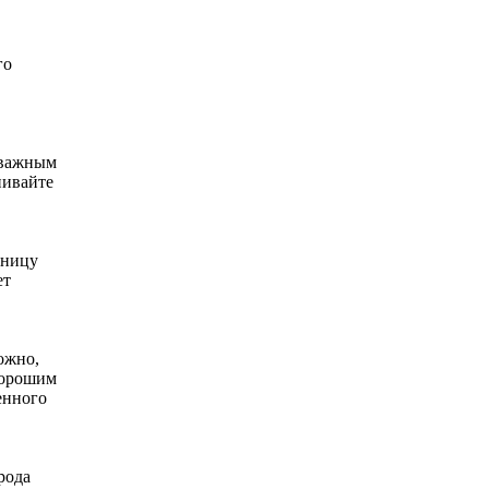
го
 важным
нивайте
сницу
ет
ожно,
 хорошим
енного
рода