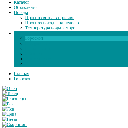
Каталог
Объявления
Погода
Прогноз ветра в проливе
Прогноз погоды на неделю
Температура воды в море
Инфо
Гороскоп
Поздравления
Игры онлайн
Общение
Автозапчасти
Экзамен по ПДД
Главная
Гороскоп