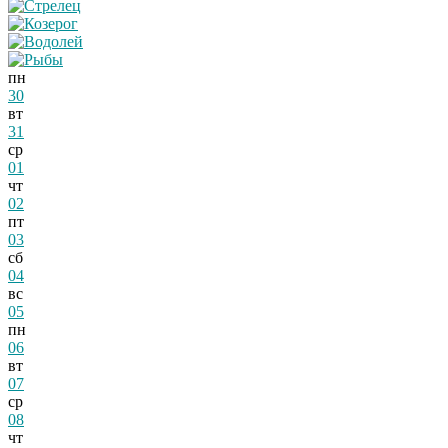
пн
30
вт
31
ср
01
чт
02
пт
03
сб
04
вс
05
пн
06
вт
07
ср
08
чт