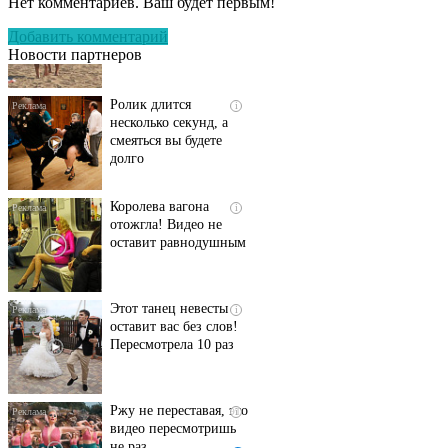
Нет комментариев. Ваш будет первым!
люди вытворяют, когда
их не видят...
Добавить комментарий
Новости партнеров
Ролик длится
i
несколько секунд, а
смеяться вы будете
долго
Королева вагона
i
отожгла! Видео не
оставит равнодушным
Этот танец невесты
i
оставит вас без слов!
Пересмотрела 10 раз
Ржу не переставая, это
i
видео пересмотришь
не раз