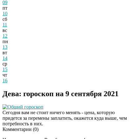
09
пт
10
сб
11
вс
12
пн
13
вт
14
ср
15
чт
16
Дева: гороскоп на 9 сентября 2021
Общий гороскоп
Сегодня вам не стоит ничего менять - цена, которую
придется за перемены заплатить, окажется куда выше, чем
потребность в них.
Комментарии (
0
)
Скрытая камера на
i
пляже Крыма: Что