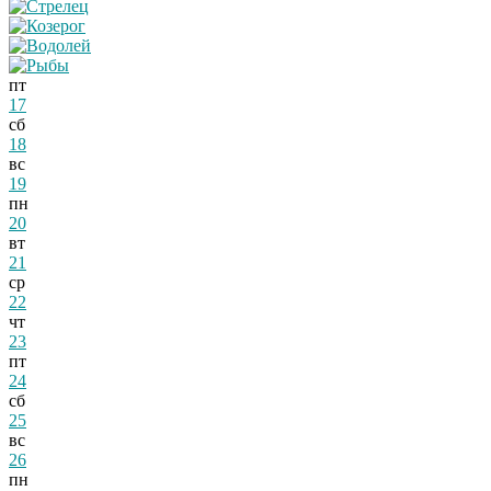
пт
17
сб
18
вс
19
пн
20
вт
21
ср
22
чт
23
пт
24
сб
25
вс
26
пн