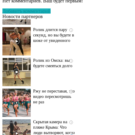
Нет комментариев. Ваш будет первым!
Пересмотрела 10 раз
Добавить комментарий
Новости партнеров
Ролик длится пару
i
секунд, но вы будете в
шоке от увиденного
Ролик из Омска: вы
i
будете смеяться долго
Ржу не переставая, это
i
видео пересмотришь
не раз
Скрытая камера на
i
пляже Крыма: Что
люди вытворяют, когда
их не видят...