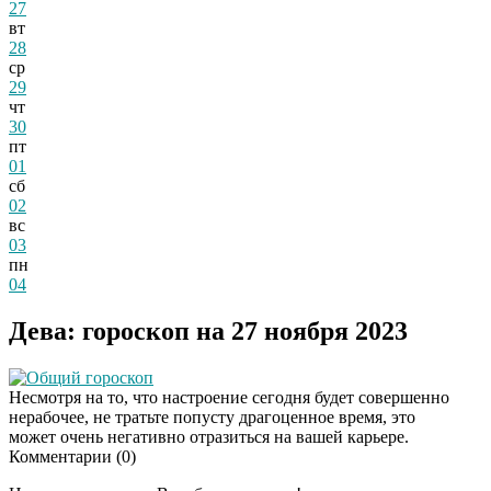
27
вт
28
ср
29
чт
30
пт
01
сб
02
вс
03
пн
04
Дева: гороскоп на 27 ноября 2023
Общий гороскоп
Несмотря на то, что настроение сегодня будет совершенно
нерабочее, не тратьте попусту драгоценное время, это
может очень негативно отразиться на вашей карьере.
Комментарии (
0
)
Этот танец невесты
i
оставит вас без слов!