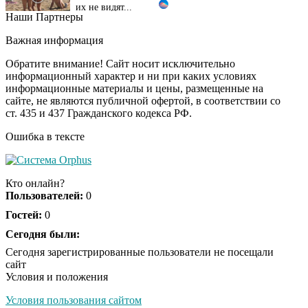
Наши Партнеры
Ролик длится
i
несколько секунд, а
Важная информация
смеяться вы будете
долго
Обратите внимание! Сайт носит исключительно
информационный характер и ни при каких условиях
информационные материалы и цены, размещенные на
Королева вагона
i
сайте, не являются публичной офертой, в соответствии со
отожгла! Видео не
ст. 435 и 437 Гражданского кодекса РФ.
оставит равнодушным
Ошибка в тексте
Экс-бойфренд дочери
i
Борисовой душил ее
Кто онлайн?
из-за макарон
Пользователей:
0
Гостей:
0
Сегодня были:
Забывший о
i
патриотизме
Сегодня зарегистрированные пользователи не посещали
Плющенко отправляет
сайт
сына выступать за
Условия и положения
Азербайджан
Условия пользования сайтом