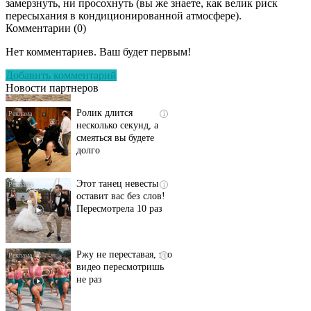
замерзнуть, ни просохнуть (вы же знаете, как велик риск
пересыхания в кондиционированной атмосфере).
Комментарии (
0
)
Скрытая камера на
i
пляже Крыма: Что
Нет комментариев. Ваш будет первым!
люди вытворяют, когда
их не видят...
Добавить комментарий
Новости партнеров
Ролик длится
i
несколько секунд, а
смеяться вы будете
долго
Этот танец невесты
i
оставит вас без слов!
Пересмотрела 10 раз
Ржу не переставая, это
i
видео пересмотришь
не раз