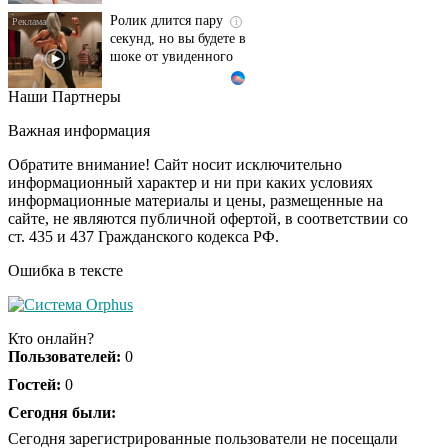
Ролик длится пару
i
секунд, но вы будете в
шоке от увиденного
Наши Партнеры
Ролик из Омска: вы
i
будете смеяться долго
Важная информация
Обратите внимание! Сайт носит исключительно
информационный характер и ни при каких условиях
информационные материалы и цены, размещенные на
Королева вагона
i
сайте, не являются публичной офертой, в соответствии со
отожгла! Видео не
ст. 435 и 437 Гражданского кодекса РФ.
оставит равнодушным
Ошибка в тексте
Кто онлайн?
Пользователей:
0
Гостей:
0
Сегодня были:
Сегодня зарегистрированные пользователи не посещали