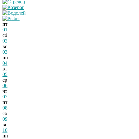
пт
01
сб
02
вс
03
пн
04
вт
05
ср
06
чт
07
пт
08
сб
09
вс
10
пн