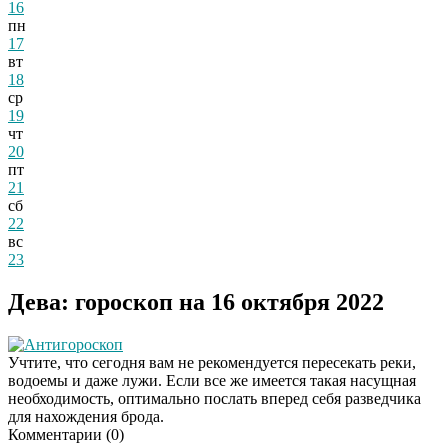
16
пн
17
вт
18
ср
19
чт
20
пт
21
сб
22
вс
23
Дева: гороскоп на 16 октября 2022
Антигороскоп
Учтите, что сегодня вам не рекомендуется пересекать реки,
водоемы и даже лужи. Если все же имеется такая насущная
необходимость, оптимально послать вперед себя разведчика
для нахождения брода.
Комментарии (
0
)
Ролик длится
i