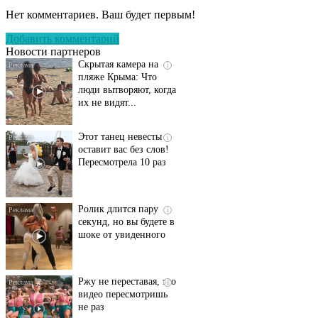
несколько секунд, а
Нет комментариев. Ваш будет первым!
смеяться вы будете
долго
Добавить комментарий
Новости партнеров
Скрытая камера на
i
пляже Крыма: Что
люди вытворяют, когда
их не видят...
Этот танец невесты
i
оставит вас без слов!
Пересмотрела 10 раз
Ролик длится пару
i
секунд, но вы будете в
шоке от увиденного
Ржу не переставая, это
i
видео пересмотришь
не раз