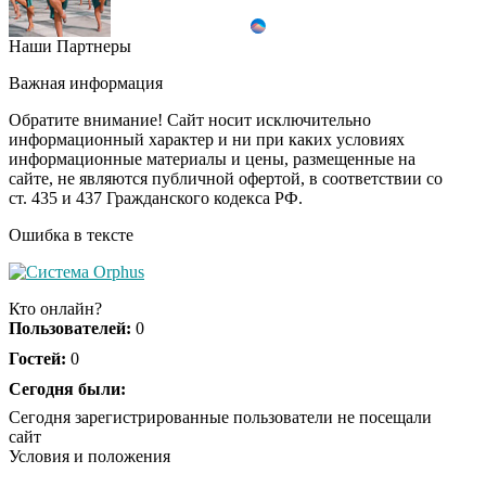
Наши Партнеры
Смолов призвал
i
российских
Важная информация
футболистов покинуть
страну
Обратите внимание! Сайт носит исключительно
информационный характер и ни при каких условиях
информационные материалы и цены, размещенные на
Ролик из Омска: вы
i
сайте, не являются публичной офертой, в соответствии со
будете смеяться долго
ст. 435 и 437 Гражданского кодекса РФ.
Ошибка в тексте
Королева вагона
i
отожгла! Видео не
Кто онлайн?
оставит равнодушным
Пользователей:
0
Гостей:
0
Сегодня были:
Сегодня зарегистрированные пользователи не посещали
сайт
Условия и положения