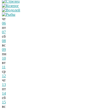
чт
06
пт
07
сб
08
вс
09
пн
10
вт
11
ср
12
чт
13
пт
14
сб
15
вс