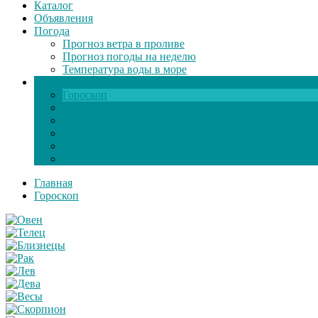
Каталог
Объявления
Погода
Прогноз ветра в проливе
Прогноз погоды на неделю
Температура воды в море
Инфо
Гороскоп
Поздравления
Игры онлайн
Общение
Автозапчасти
Экзамен по ПДД
Главная
Гороскоп