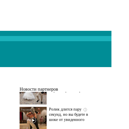
Этот танец невесты
i
оставит вас без слов!
Пересмотрела 10 раз
Новости партнеров
Ролик длится пару
i
секунд, но вы будете в
шоке от увиденного
Ролик из Омска: вы
i
будете смеяться долго