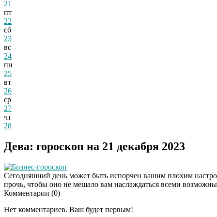
21
пт
22
сб
23
вс
24
пн
25
вт
26
ср
27
чт
28
Дева: гороскоп на 21 декабря 2023
Бизнес-гороскоп
Сегодняшний день может быть испорчен вашим плохим настроени
прочь, чтобы оно не мешало вам наслаждаться всеми возможн
Комментарии (
0
)
Нет комментариев. Ваш будет первым!