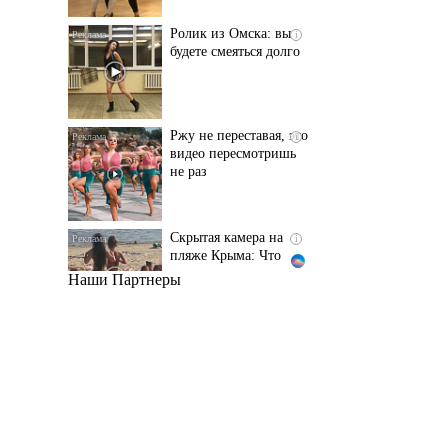
Ржу не переставая, это
i
видео пересмотришь
не раз
Скрытая камера на
i
пляже Крыма: Что
люди вытворяют, когда
их не видят...
Наши Партнеры
Ролик длится
i
несколько секунд, а
смеяться вы будете
долго
Королева вагона
i
отожгла! Видео не
оставит равнодушным