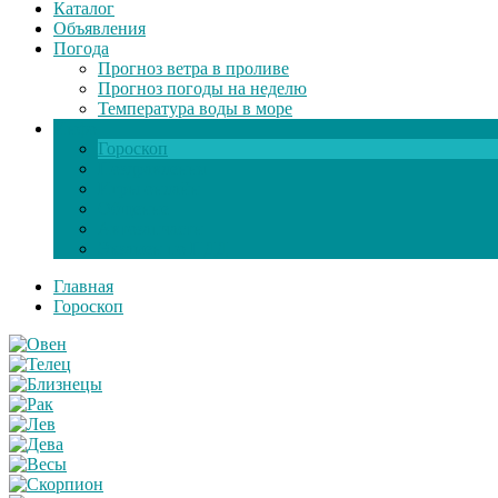
Каталог
Объявления
Погода
Прогноз ветра в проливе
Прогноз погоды на неделю
Температура воды в море
Инфо
Гороскоп
Поздравления
Игры онлайн
Общение
Автозапчасти
Экзамен по ПДД
Главная
Гороскоп