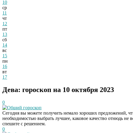
10
ср
11
чт
12
пт
13
сб
14
вс
15
пн
16
вт
17
Дева: гороскоп на 10 октября 2023
0
Общий гороскоп
Сегодня вы можете получить немало хороших предложений, что 
необходимостью выбрать лучшее, каковое качество отнюдь не вс
спешите с решением.
0