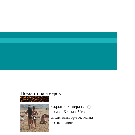
Т-Банк выпустил
i
карты с запахом!
Новости партнеров
Скрытая камера на
i
пляже Крыма: Что
люди вытворяют, когда
их не видят...
Ролик длится
i
несколько секунд, а