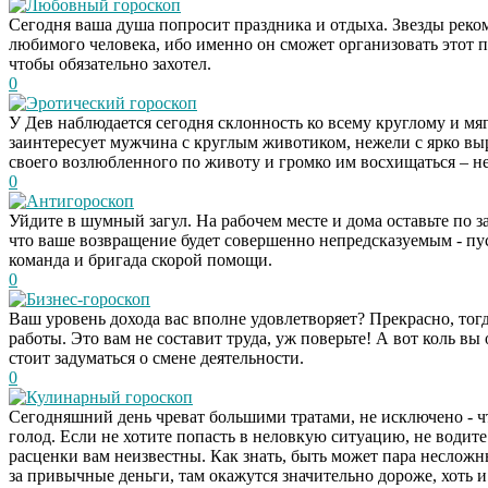
Любовный гороскоп
Сегодня ваша душа попросит праздника и отдыха. Звезды рекоме
любимого человека, ибо именно он сможет организовать этот п
чтобы обязательно захотел.
0
Эротический гороскоп
У Дев наблюдается сегодня склонность ко всему круглому и мягк
заинтересует мужчина с круглым животиком, нежели с ярко вы
своего возлюбленного по животу и громко им восхищаться – н
0
Антигороскоп
Уйдите в шумный загул. На рабочем месте и дома оставьте по з
что ваше возвращение будет совершенно непредсказуемым - пус
команда и бригада скорой помощи.
0
Бизнес-гороскоп
Ваш уровень дохода вас вполне удовлетворяет? Прекрасно, тогд
работы. Это вам не составит труда, уж поверьте! А вот коль 
стоит задуматься о смене деятельности.
0
Кулинарный гороскоп
Сегодняшний день чреват большими тратами, не исключено - ч
голод. Если не хотите попасть в неловкую ситуацию, не водите
расценки вам неизвестны. Как знать, быть может пара несложн
за привычные деньги, там окажутся значительно дороже, хоть и