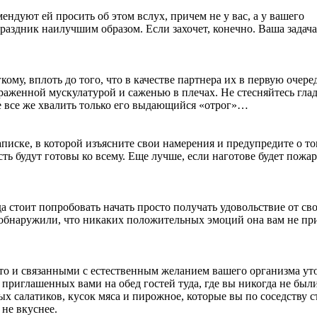
ндуют ей просить об этом вслух, причем не у вас, а у вашего
раздник наилучшим образом. Если захочет, конечно. Ваша задача
ому, вплоть до того, что в качестве партнера их в первую очере
раженной мускулатурой и саженью в плечах. Не стесняйтесь гла
е все же хвалить только его выдающийся «отрог»…
аписке, в которой изъясните свои намерения и предупредите о то
ть будут готовы ко всему. Еще лучше, если наготове будет пожа
а стоит попробовать начать просто получать удовольствие от св
вы обнаружили, что никаких положительных эмоций она вам не пр
то и связанными с естественным желанием вашего организма ут
 приглашенных вами на обед гостей туда, где вы никогда не был
ых салатиков, кусок мяса и пирожное, которые вы по соседству 
 не вкуснее.