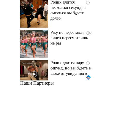
смеяться вы будете
долго
Ржу не переставая, это
i
видео пересмотришь
не раз
Ролик длится пару
i
секунд, но вы будете в
шоке от увиденного
Наши Партнеры
Королева вагона
i
отожгла! Видео не
оставит равнодушным
Этот танец невесты
i
оставит вас без слов!
Пересмотрела 10 раз