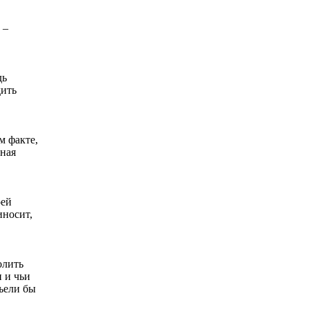
 –
дь
дить
м факте,
рная
оей
иносит,
олить
и и чьи
съели бы