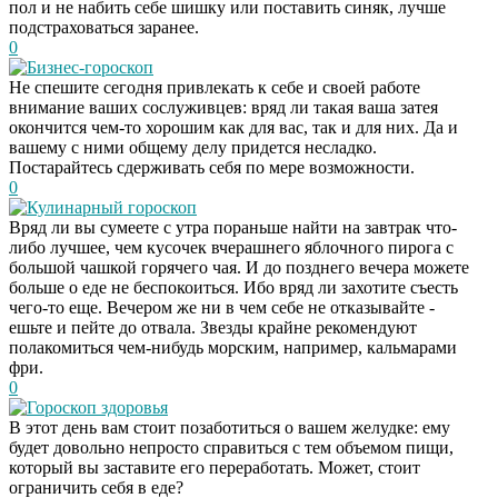
пол и не набить себе шишку или поставить синяк, лучше
подстраховаться заранее.
0
Бизнес-гороскоп
Не спешите сегодня привлекать к себе и своей работе
внимание ваших сослуживцев: вряд ли такая ваша затея
окончится чем-то хорошим как для вас, так и для них. Да и
вашему с ними общему делу придется несладко.
Постарайтесь сдерживать себя по мере возможности.
0
Кулинарный гороскоп
Вряд ли вы сумеете с утра пораньше найти на завтрак что-
либо лучшее, чем кусочек вчерашнего яблочного пирога с
большой чашкой горячего чая. И до позднего вечера можете
больше о еде не беспокоиться. Ибо вряд ли захотите съесть
чего-то еще. Вечером же ни в чем себе не отказывайте -
ешьте и пейте до отвала. Звезды крайне рекомендуют
полакомиться чем-нибудь морским, например, кальмарами
фри.
0
Гороскоп здоровья
Этот танец невесты
i
В этот день вам стоит позаботиться о вашем желудке: ему
оставит вас без слов!
будет довольно непросто справиться с тем объемом пищи,
Пересмотрела 10 раз
который вы заставите его переработать. Может, стоит
ограничить себя в еде?