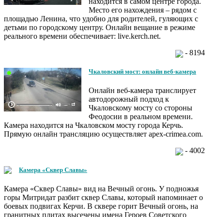
находится в самом центре города.
Место его нахождения – рядом с
площадью Ленина, что удобно для родителей, гуляющих с
детьми по городскому центру. Онлайн вещание в режиме
реального времени обеспечивает: live.kerch.net.
- 8194
Чкаловский мост: онлайн веб-камера
Онлайн веб-камера транслирует
автодорожный подход к
Чкаловскому мосту со стороны
Феодосии в реальном времени.
Камера находится на Чкаловском мосту города Керчь.
Прямую онлайн трансляцию осуществляет apex-crimea.com.
- 4002
Камера «Сквер Славы»
Камера «Сквер Славы» вид на Вечный огонь. У подножья
горы Митридат разбит сквер Славы, который напоминает о
боевых подвигах Керчи. В сквере горит Вечный огонь, на
гранитных плитах высечены имена Героев Советского