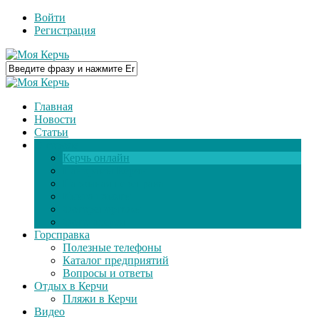
Войти
Регистрация
Главная
Новости
Статьи
О городе
Керчь онлайн
Панорамы Керчи
Паромная переправа
Книга памяти
Фоторепортажи
Фотогалерея
Горсправка
Полезные телефоны
Каталог предприятий
Вопросы и ответы
Отдых в Керчи
Пляжи в Керчи
Видео