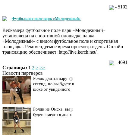
- 5102
Футбольное поле парк «Молодежный»
Вебкамера футбольное поле парк «Молодежный»
установлена на спортивной площадке парка
«Молодежный» с видом футбольное поле и спортивная
площадка. Рекомендуемое время просмотра: день. Онлайн
Этот танец невесты
i
трансляцию обеспечивает: http://live.kerch.net/.
оставит вас без слов!
Пересмотрела 10 раз
- 4691
Страницы:
1
2
>
>>
Новости партнеров
Ролик длится пару
i
секунд, но вы будете в
шоке от увиденного
Ролик из Омска: вы
i
будете смеяться долго