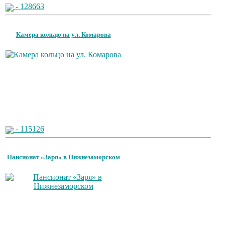
- 128663
из-за макарон
Камера кольцо на ул. Комарова
Забывший о
i
патриотизме
Плющенко отправляет
сына выступать за
Азербайджан
- 115126
Пансионат «Заря» в Нижнезаморском