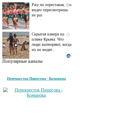
Ржу не переставая, это
i
видео пересмотришь
не раз
Скрытая камера на
i
пляже Крыма: Что
люди вытворяют, когда
их не видят...
Популярные каналы
Ролик длится
i
несколько секунд, а
смеяться вы будете
Перекресток Пирогова - Комарова
долго
Королева вагона
i
отожгла! Видео не
оставит равнодушным
Экс-бойфренд дочери
i
Борисовой душил ее