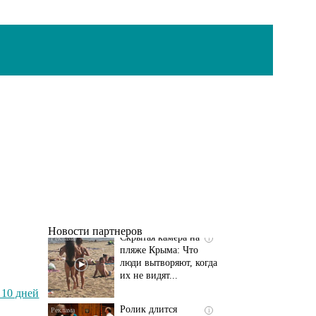
Скрытая камера на
i
пляже Крыма: Что
люди вытворяют, когда
их не видят...
Новости партнеров
Ролик длится
i
несколько секунд, а
смеяться вы будете
 10 дней
долго