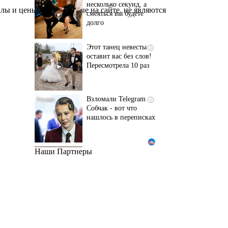
ы и цены, размещенные на сайте, не являются
Этот танец невесты
i
оставит вас без слов!
Пересмотрела 10 раз
Взломали Telegram
i
Собчак - вот что
нашлось в переписках
Ролик длится пару
i
секунд, но вы будете в
шоке от увиденного
Наши Партнеры
Ржу не переставая, это
i
видео пересмотришь
не раз
Врач дала 5 советов,
i