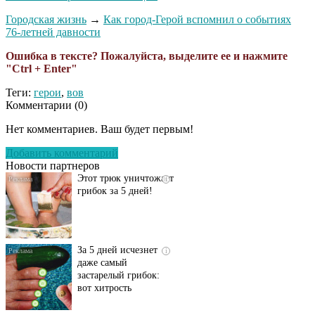
Городская жизнь
→
Как город-Герой вспомнил о событиях
76-летней давности
Ошибка в тексте? Пожалуйста, выделите ее и нажмите
"Ctrl + Enter"
Теги:
герои
,
вов
Комментарии (
0
)
Даже самый
i
запущенный грибок
Нет комментариев. Ваш будет первым!
исчезнет с корнем,
если перед сном…
Добавить комментарий
Новости партнеров
Этот трюк уничтожает
i
грибок за 5 дней!
За 5 дней исчезнет
i
даже самый
застарелый грибок:
вот хитрость