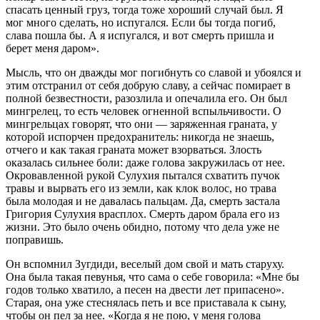
спасать ценный груз, тогда тоже хороший случай был. Я
мог много сделать, но испугался. Если бы тогда погиб,
слава пошла бы. А я испугался, и вот смерть пришла и
берет меня даром».
Мысль, что он дважды мог погибнуть со славой и убоялся и
этим отстранил от себя добрую славу, а сейчас помирает в
полной безвестности, разозлила и опечалила его. Он был
мингрелец, то есть человек огненной вспыльчивости. О
мингрельцах говорят, что они — заряженная граната, у
которой испорчен предохранитель: никогда не знаешь,
отчего и как такая граната может взорваться. Злость
оказалась сильнее боли: даже голова закружилась от нее.
Окровавленной рукой Сулухия пытался схватить пучок
травы и вырвать его из земли, как клок волос, но трава
была молодая и не давалась пальцам. Да, смерть застала
Григория Сулухия врасплох. Смерть даром брала его из
жизни. Это было очень обидно, потому что дела уже не
поправишь.
Он вспомнил Зугдиди, веселый дом свой и мать старуху.
Она была такая певунья, что сама о себе говорила: «Мне бы
годов только хватило, а песен на двести лет припасено».
Старая, она уже стеснялась петь и все приставала к сыну,
чтобы он пел за нее. «Когда я не пою, у меня голова