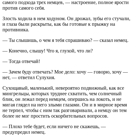
самого подхода трех немцев, — настроение, полное ярости
против самого себя.
Злость ходила в нем ходуном. Он дрожал, зубы его стучали,
и глаза были раскрыты, как бы готовые к прыжку на
противника.
— Ты слышишь, о чем я тебя спрашиваю? — сказал немец.
— Конечно, слышу! Что я, глухой, что ли?
— Тогда отвечай!
— Зачем буду отвечать? Мое дело: хочу — говорю, хочу —
нет, — ответил Сулухия.
Сухощавый, маленький, невероятно подвижный, как все
мингрельцы, которых труднее схватить, чем солнечный
блик, он лежал перед немцем, опершись на локоть, и не
мигая глядел на него злыми глазами. Он и в мирное время
не терпел, чтобы с ним так разговаривали, а немцу он тем
более не мог простить оскорбительных вопросов.
— Плохо тебе будет, если ничего не скажешь, —
предупредил немец.