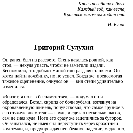
… Кровь погибших в боях.
Каждый год, как весна,
Красным маком восходит она.
И. Бунин
Григорий Сулухия
Он ранен был на рассвете. Степь казалась ровной, как
стол, — некуда упасть, чтобы не заметили издали.
Беспокоило, что добьют миной или раздавят танками. Он
хотел найти ложбинку, но не успел. Когда же, превозмогая
тяжелое оцепенение, очнулся он — вид степи удивительно
изменился.
«Значит, я полз в беспамятстве», — подумал он и
обрадовался. Встал, скрипя от боли зубами, взглянул на
окровавленную шинель, почувствовал, что самое грузное в
его отяжелевшем теле — грудь, и сделал несколько шагов,
сам не зная куда. Ноги его сразу же зацепились за бугорок.
Он зашатался, не имея сил переступить через крохотный
ком земли, и, предупреждая неизбежное падение, медленно,