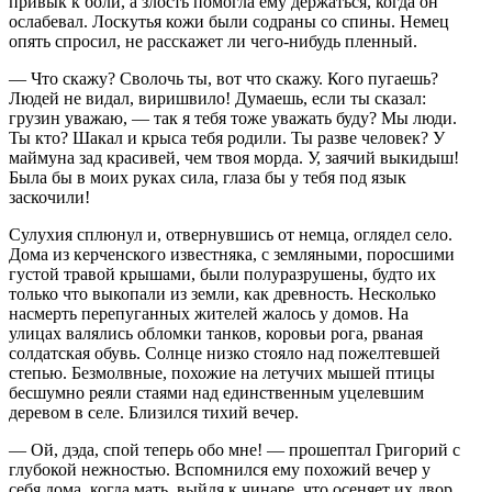
привык к боли, а злость помогла ему держаться, когда он
ослабевал. Лоскутья кожи были содраны со спины. Немец
опять спросил, не расскажет ли чего-нибудь пленный.
— Что скажу? Сволочь ты, вот что скажу. Кого пугаешь?
Людей не видал, виришвило! Думаешь, если ты сказал:
грузин уважаю, — так я тебя тоже уважать буду? Мы люди.
Ты кто? Шакал и крыса тебя родили. Ты разве человек? У
маймуна зад красивей, чем твоя морда. У, заячий выкидыш!
Была бы в моих руках сила, глаза бы у тебя под язык
заскочили!
Сулухия сплюнул и, отвернувшись от немца, оглядел село.
Дома из керченского известняка, с земляными, поросшими
густой травой крышами, были полуразрушены, будто их
только что выкопали из земли, как древность. Несколько
насмерть перепуганных жителей жалось у домов. На
улицах валялись обломки танков, коровьи рога, рваная
солдатская обувь. Солнце низко стояло над пожелтевшей
степью. Безмолвные, похожие на летучих мышей птицы
бесшумно реяли стаями над единственным уцелевшим
деревом в селе. Близился тихий вечер.
— Ой, дэда, спой теперь обо мне! — прошептал Григорий с
глубокой нежностью. Вспомнился ему похожий вечер у
себя дома, когда мать, выйдя к чинаре, что осеняет их двор