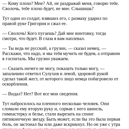
— Кому плохо? Мне? Ай, не раздражай меня, говорю тебе.
Сволочь, тебе плохо будет, не мне. Слышишь?
Тут один из солдат, взявших его, с размаху ударил по
правой руке Григория и сжал ее.
— Сволочь! Кого пугаешь? Дай мне винтовку, тогда
смотри, что будет. В глаза я вам наплевал.
— Ты ведь не русский, а грузин, — сказал немец. —
Расскажи, что надо, и мы тебя мучить не будем, а отправим
в госпиталь. Мы грузин уважаем.
— Сказать ничего не могу, показать только могу, —
запальчиво ответил Сулухия и левой, здоровой рукой
сделал такой жест, от которого лицо немца побагровело от
оскорбления.
— Видал? Нет? Вот все мои сведения.
Тут набросилось на пленного несколько человек. Они
сломали ему вторую руку и, сорвав с него шинель,
гимнастерку и белье, стали вырезать на спине
пятиконечную звезду. Быть может, если бы это была первая
боль, он застонал бы или даже вскрикнул. Но он уже с утра