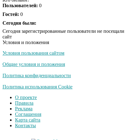
люди вытворяют, когда
Пользователей:
0
их не видят...
Гостей:
0
Ролик длится
Сегодня были:
i
несколько секунд, а
Сегодня зарегистрированные пользователи не посещали
смеяться вы будете
сайт
долго
Условия и положения
Условия пользования сайтом
Королева вагона
i
отожгла! Видео не
Общие условия и положения
оставит равнодушным
Политика конфиденциальности
Забывший о
Политика использования Cookie
i
патриотизме
О проекте
Плющенко отправляет
Правила
сына выступать за
Реклама
Азербайджан
Соглашения
Карта сайта
Контакты