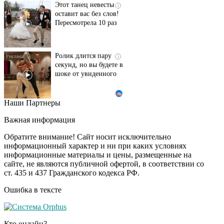
Этот танец невесты
i
оставит вас без слов!
Пересмотрела 10 раз
Ролик длится пару
i
секунд, но вы будете в
шоке от увиденного
Наши Партнеры
Ролик из Омска: вы
i
будете смеяться долго
Важная информация
Обратите внимание! Сайт носит исключительно
информационный характер и ни при каких условиях
информационные материалы и цены, размещенные на
Ржу не переставая, это
i
сайте, не являются публичной офертой, в соответствии со
видео пересмотришь
ст. 435 и 437 Гражданского кодекса РФ.
не раз
Ошибка в тексте
Скрытая камера на
i
пляже Крыма: Что
Кто онлайн?