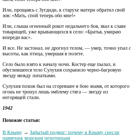
Или, прощаясь с Зугдиди, к старухе матери обратил свой
зов: «Мать, спой теперь обо мне!»
Или, слыша огненный рокот недальнего боя, звал к славе
товарищей, уже врывающихся в село: «Братья, умираю
впереди вас».
И все. Не застонал, не дрогнул телом, — умер, точно упал с
высоты, как птица, умершая в полете.
Село было взято к началу ночи. Костер еще пылал, и
обуглившееся тело Сулухия сохранило черно-багровую
звезду между лопатками.
Сулухия похож был на сгоревшее в бою знамя, от которого
огонь не тронул лишь эмблему стяга — звезду из
негорящей стали.
1942
Похожие статьи:
В Крыму
→
Забытый подвиг: почему в Крыму снесли
памятник морским пехотинцам