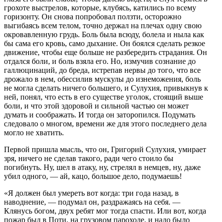
грохоте выстрелов, которые, клубясь, катились по всему
горизонту. Он снова попробовал ползти, осторожно
выгибаясь всем телом, точно держал на плечах одну свою
окровавленную грудь. Боль была всюду, болела и ныла как
бы сама его кровь, само дыхание. Он боялся сделать резкое
движение, чтобы еще больше не разбередить страдания. Он
отдался боли, и боль взяла его. Но, измучив сознание до
галлюцинаций, до бреда, истрепав нервы до того, что все
дрожало в нем, обессилив мускулы до изнеможения, боль
не могла сделать ничего большего, и Сулухия, привыкнув к
ней, понял, что есть в его существе уголок, стоящий выше
боли, и что этой здоровой и сильной частью он может
думать и соображать. И тогда он заторопился. Подумать
следовало о многом, времени же для этого последнего дела
могло не хватить.
Первой пришла мысль, что он, Григорий Сулухия, умирает
зря, ничего не сделав такого, ради чего стоило бы
погибнуть. Ну, шел в атаку, ну, стрелял в немцев, ну, даже
убил одного, — ай, кацо, большое дело, подумаешь!
«Я должен был умереть вот когда: три года назад, в
наводнение, — подумал он, раздражаясь на себя. —
Клянусь богом, двух ребят мог тогда спасти. Или вот, когда
пожар был в Поти, на грузовом пароходе, и надо было