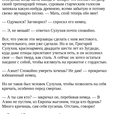
своей трепещущей тенью, суровым старческим голосом
запевала какую-нибудь древнюю, всеми забытую и потому
свежо звучащую песню. — Мать, спой теперь обо мне!
— Одумался? Заговорил? — спросил его немец.
— Э, не мешай! — ответил Сулухия почти спокойно.
Все, что умели эти мерзавцы сделать с ним жестокого,
мучительного, они уже сделали. Но и он, Григорий
Сулухия, красноармеец двадцати шести лет из Зугдиди,
куда даже птицы прилетают учиться петь, и он исполнил
свое — был тверд, как сталь. А сейчас он хотел остаться
наедине с собой, чтобы взглянуть на прожитое с гордостью.
— Азиат! Спокойно умереть хочешь? Не дам! — прокричал
взбешенный немец.
Но не таков был человек Сулухия, чтобы позволить на себя
кричать, особенно перед смертью.
— А ты сам кто? — закричал он, перебивая немца. — В
Азию не пустим, из Европы выгоним, тогда кто будешь?
Много кричишь, сам себя пугаешь. Отстань, говорю!