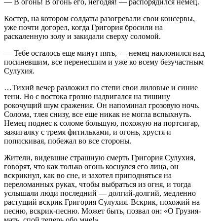
— В огонь! В огонь его, негодяя! — распорядился немец.
Костер, на котором солдаты разогревали свои консервы,
уже почти догорел, когда Григория бросили на
раскаленную золу и закидали сверху соломой.
— Тебе осталось еще минут пять, — немец наклонился над
посиневшим, все перенесшим и уже ко всему безучастным
Сулухия.
…Тихий вечер разложил по степи свои лиловые и синие
тени. Но с востока грозно надвигался на тишину
рокочущий шум сражения. Он напоминал грозовую ночь.
Солома, тлея снизу, все еще никак не могла вспыхнуть.
Немец поднес к соломе большую, похожую на портсигар,
зажигалку с тремя фитильками, и огонь, хрустя и
попискивая, побежал во все стороны.
Жители, видевшие страшную смерть Григория Сулухия,
говорят, что как только огонь коснулся его лица, он
вскрикнул, как во сне, и захотел приподняться на
переломанных руках, чтобы выбраться из огня, и тогда
услышали люди последний — долгий-долгий, медленно
растущий вскрик Григория Сулухия. Вскрик, похожий на
песню, вскрик-песню. Может быть, позвал он: «О Грузия-
мать, спой теперь обо мне!»