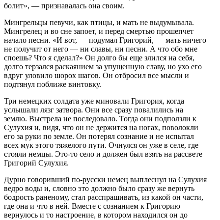
болит», — признавалась она своим.
Мингрельцы певучи, как птицы, и мать не выдумывала.
Мингрелец и во сне запоет, и перед смертью прошепчет
начало песни. «И вот, — подумал Григорий, — мать ничего
не получит от него — ни славы, ни песни. А что обо мне
споешь? Что я сделал?» Он долго бы еще злился на себя,
долго терзался раскаянием за упущенную славу, но ухо его
вдруг уловило шорох шагов. Он отбросил все мысли и
подтянул поближе винтовку.
Три немецких солдата уже миновали Григория, когда
услышали лязг затвора. Они все сразу повалились на
землю. Выстрела не последовало. Тогда они подползли к
Сулухия и, видя, что он не держится на ногах, поволокли
его за руки по земле. Он потерял сознание и не испытал
всех мук этого тяжелого пути. Очнулся он уже в селе, где
стояли немцы. Это-то село и должен был взять на рассвете
Григорий Сулухия.
Дурно говоривший по-русски немец выплеснул на Сулухия
ведро воды и, словно это должно было сразу же вернуть
бодрость раненому, стал расспрашивать, из какой он части,
где она и что в ней. Вместе с сознанием к Григорию
вернулось и то настроение, в котором находился он до