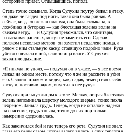
осторожно прилег. Отдышавшись, пополз.
Степь точно скомкало. Когда Сулухия поутру бежал в атаку,
он даже не глядел под ноги, такая она была ровная. А
сейчас, когда он лежал плашмя, она была скомкана, в
ложбинах и бугорках — как блестящая зеленая волна на
свежем ветру, — и Сулухия тревожился, что санитары,
разыскивая раненых, могут не заметить его. Сделав
ползком несколько метров, он заметил невдалеке немца, а
рядом с ним стальную каску, стоявшую подобно чаше. Рука
убитого лежала в ней, словно ища влаги. У Сулухия
захватило дыхание.
«Я никуда не уполз, — подумал он в ужасе, — я все время
лежал на одном месте, потому что я же на рассвете и убил
его. Свалил штыком и видел, как, падая, немец снял с себя
каску и, поставив рядом, опустил в нее руку».
Сулухия прильнул лицом к земле. Мелкая, острая блестящая
зелень напоминала шерстку молодого зверька, тонко пахла
чебрецом. Заныла грудь. Теперь, когда не осталось надежд
на спасение, грудь заныла, точно до сих пор только
намеренно сдерживалась.
Как закончился бой и где теперь его рота, Сулухия не знал;
глаза его были слабы, чтобы далеко видеть, а слух терялся в